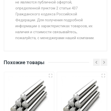
Доставка осуществляется собственным и
не являются публичной офертой,
определенной пунктом 2 статьи 437
наёмным транспортом, стоимость
Гражданского кодекса Российской
доставки рассчитывается Ставка + км от
Федерации. Для получения подробной
МКАД, Въезд на ТТК и Садовое кольцо +
информации о характеристиках товароов, их
от 500.
наличия и стоимости связывайтесь,
пожалуйста, с менеджерами нашей компании.
Доставка в течении 1 рабочего дня 24/7.
Отгрузка товара производится при наличии
оригинала доверенности и паспорта. При
Похожие товары
несоблюдении указанных требований,
поставщик вправе отказать покупателю в
передаче товара без возмещения каких-
либо убытков, и требовать от покупателя
уплаты понесенных расходов.
Самовывоз со склада г. Ивантеевка
Центральный проезд 27. Погрузка