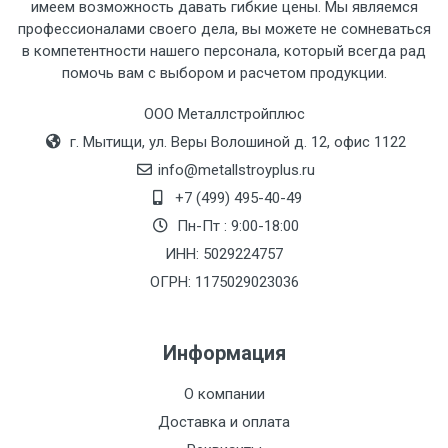
имеем возможность давать гибкие цены. Мы являемся
профессионалами своего дела, вы можете не сомневаться
Тип
Ставка
ТТК
Садовое
1к
в компетентности нашего персонала, который всегда рад
помочь вам с выбором и расчетом продукции.
транспорта
по
Москве
ООО Металлстройплюс
(7+1ч.)
г. Мытищи, ул. Веры Волошиной д. 12, офис 1122
info@metallstroyplus.ru
Груз до 6 м,
5500 с
500
500
27р
+7 (499) 495-40-49
вес до 1.5 тн
НДС
МК
Пн-Пт : 9:00-18:00
ИНН: 5029224757
Груз до 6 м,
6500 с
1000
1000
35р
вес до 2 тн
НДС
МК
ОГРН: 1175029023036
Груз до 6 м,
7500 с
1000
1000
35р
Информация
вес до 3 тн
НДС
МК
О компании
Груз до 6 м,
9000 с
1000
1000
40р
Доставка и оплата
вес до 5 тн
НДС
МК