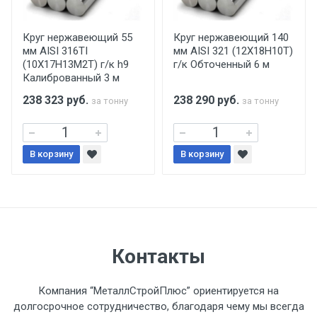
производится только в открытую машину.
Ручная погрузка оплачивается
Круг нержавеющий 55
Круг нержавеющий 140
мм AISI 316TI
мм AISI 321 (12Х18Н10Т)
дополнительно в размере, установленном
(10Х17Н13М2Т) г/к h9
г/к Обточенный 6 м
поставщиком.
Калиброванный 3 м
238 323
руб.
238 290
руб.
за тонну
за тонну
Уведомление об оплате обязательно.
При доставке товара, Клиент заранее
В корзину
В корзину
обязан обеспечить подъезные пути для
разгружаемого а/м. На разгрузку
автомобиля предоставляется не более 2-х
часов.
Стоимость доставки по РФ
Контакты
рассчитывается индивидуально.
Компания “МеталлСтройПлюс” ориентируется на
долгосрочное сотрудничество, благодаря чему мы всегда