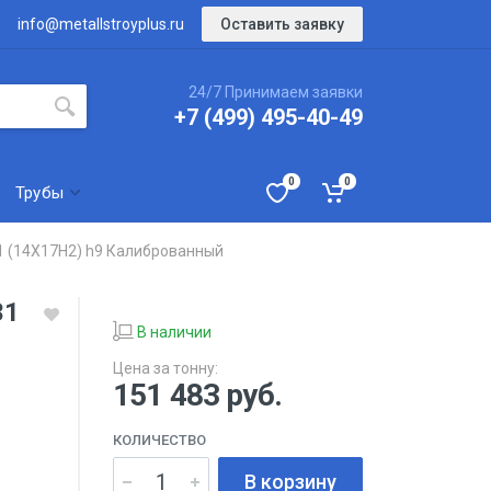
Оставить заявку
info@metallstroyplus.ru
24/7 Принимаем заявки
+7 (499) 495-40-49
0
0
Трубы
1 (14Х17Н2) h9 Калиброванный
31
В наличии
Цена за тонну:
151 483
руб.
КОЛИЧЕСТВО
В корзину