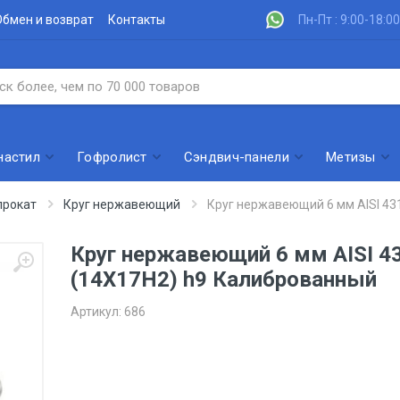
Обмен и возврат
Контакты
Пн-Пт : 9:00-18:00
настил
Гофролист
Сэндвич-панели
Метизы
рокат
Круг нержавеющий
Круг нержавеющий 6 мм AISI 43
Круг нержавеющий 6 мм AISI 4
(14Х17Н2) h9 Калиброванный
Артикул:
686