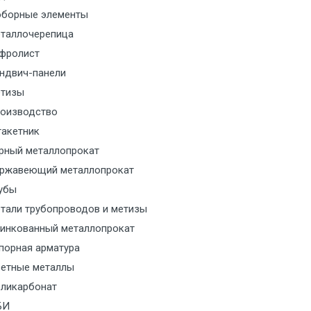
борные элементы
м за МКАД
таллочерепица
м за МКАД
фролист
ндвич-панели
м за МКАД
тизы
оизводство
м за МКАД
акетник
рный металлопрокат
ласованию с транспортным
ржавеющий металлопрокат
ом
убы
тали трубопроводов и метизы
ласованию с транспортным
инкованный металлопрокат
ом
порная арматура
ласованию с транспортным
етные металлы
ом
ликарбонат
БИ