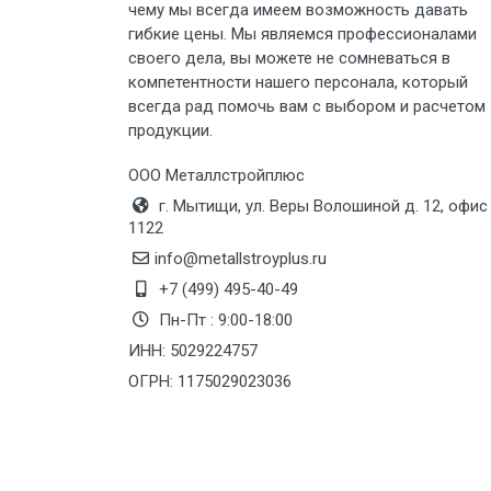
чему мы всегда имеем возможность давать
Груз до 6 м, вес до 5 тн
гибкие цены. Мы являемся профессионалами
своего дела, вы можете не сомневаться в
Груз до 6 м, вес до 8 тн
компетентности нашего персонала, который
всегда рад помочь вам с выбором и расчетом
продукции.
Груз до 6 м, вес до 10 тн
ООО Металлстройплюс
Груз до 12 м, вес до 20 тн
г. Мытищи, ул. Веры Волошиной д. 12, офис
1122
Манипулятор до 6 м, вес до 5 тн
info@metallstroyplus.ru
+7 (499) 495-40-49
Пн-Пт : 9:00-18:00
Манипулятор до 6 м, вес до 8 тн
ИНН: 5029224757
ОГРН: 1175029023036
Манипулятор до 6 м, вес до 10 тн