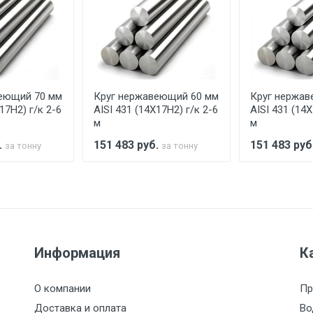
ельно.
аранее обязан обеспечить подъезные пути для разгружаемо
асов.
еющий 70 мм
Круг нержавеющий 60 мм
Круг нержав
считывается индивидуально.
17Н2) г/к 2-6
AISI 431 (14Х17Н2) г/к 2-6
AISI 431 (14Х
м
м
.
151 483
руб.
151 483
руб
за тонну
за тонну
Ставка по Москве
ТТК
Садовое
1км з
(7+1ч.)
5500 с НДС
500
500
27р./к
Информация
К
6500 с НДС
1000
1000
35р./к
О компании
Пр
7500 с НДС
1000
1000
35р./к
Доставка и оплата
Во