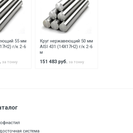
го а/м. На разгрузку автомобиля
еющий 55 мм
Круг нержавеющий 50 мм
Круг нержав
17Н2) г/к 2-6
AISI 431 (14Х17Н2) г/к 2-6
AISI 431 (14Х
м
м
.
151 483
руб.
151 483
руб
за тонну
за тонну
а МКАД
м за МКАД
аталог
м за МКАД
офнастил
м за МКАД
досточная система