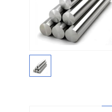
Производство
Штакетник
Черный металлопрокат
Нержавеющий металлопрокат
Трубы
Детали трубопроводов и
метизы
Оцинкованный металлопрокат
Запорная арматура
Цветные металлы
Поликарбонат
ЖБИ