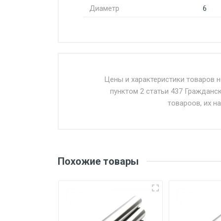
Диаметр
6
Стоимость доставки от 4500 ру
Доставка осуществляется собс
Цены и характеристики товаров 
пунктом 2 статьи 437 Гражданс
Въезд на ТТК и Садовое кольцо 
товароов, их н
Доставка в течении 1 рабочего 
Отгрузка товара производится 
поставщик вправе отказать пок
Похожие товары
уплаты понесенных расходов.
Самовывоз со склада г. Ивант
погрузка оплачивается дополн