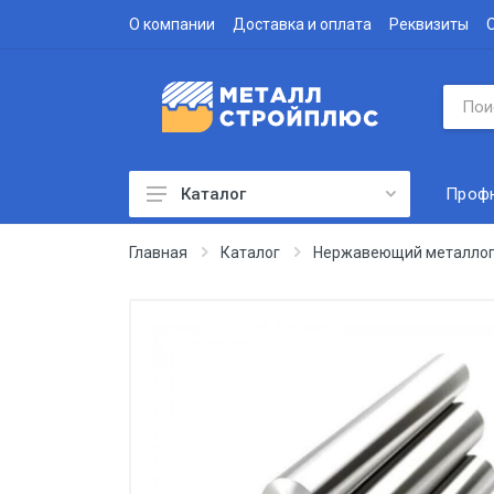
О компании
Доставка и оплата
Реквизиты
Проф
Каталог
Профнастил
Главная
Каталог
Нержавеющий металлоп
Водосточная система
Доборные элементы
Металлочерепица
Гофролист
Сэндвич-панели
Метизы