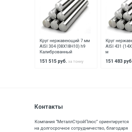
Уведомление об оплате обязат
При доставке товара, Клиент з
предоставляется не более 2-х ч
еющий 28 мм
Круг нержавеющий 7 мм
Круг нержав
Стоимость доставки по РФ рас
Х17Н2)
AISI 304 (08Х18Н10) h9
AISI 431 (14Х
Калиброванный
м
.
151 515
руб.
151 483
руб
за тонну
за тонну
Тип транспорта
Груз до 6 м, вес до 1.5 тн
Контакты
Груз до 6 м, вес до 2 тн
Компания “МеталлСтройПлюс” ориентируется
Груз до 6 м, вес до 3 тн
на долгосрочное сотрудничество, благодаря