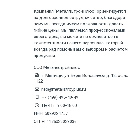
Груз до 6 м, вес до 3 тн
Компания “МеталлСтройПлюс” ориентируется
на долгосрочное сотрудничество, благодаря
Груз до 6 м, вес до 5 тн
чему мы всегда имеем возможность давать
гибкие цены. Мы являемся профессионалами
своего дела, вы можете не сомневаться в
Груз до 6 м, вес до 8 тн
компетентности нашего персонала, который
всегда рад помочь вам с выбором и расчетом
Груз до 6 м, вес до 10 тн
продукции.
Груз до 12 м, вес до 20 тн
ООО Металлстройплюс
г. Мытищи, ул. Веры Волошиной д. 12, офис
1122
Манипулятор до 6 м, вес до 5 тн
info@metallstroyplus.ru
+7 (499) 495-40-49
Манипулятор до 6 м, вес до 8 тн
Пн-Пт : 9:00-18:00
ИНН: 5029224757
ОГРН: 1175029023036
Манипулятор до 6 м, вес до 10 тн