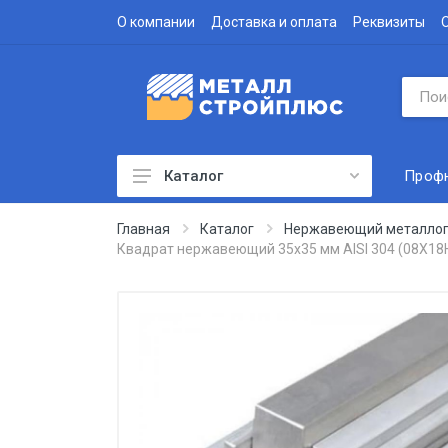
О компании
Доставка и оплата
Реквизиты
Проф
Каталог
Профнастил
Главная
Каталог
Нержавеющий металлоп
Квадрат нержавеющий 35x35 мм AISI 304 (08Х18
Водосточная система
Доборные элементы
Металлочерепица
Гофролист
Сэндвич-панели
Метизы