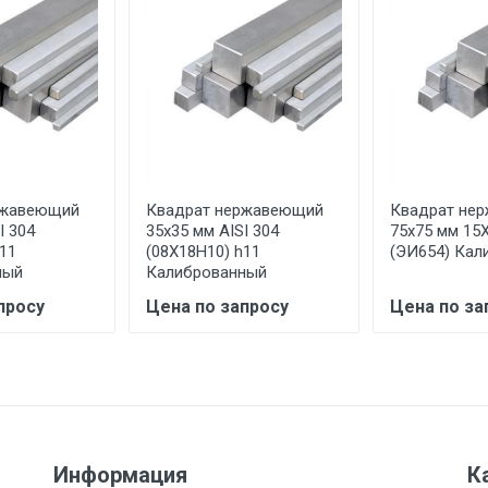
ительно в размере, установленном поставщиком.
ельно.
аранее обязан обеспечить подъезные пути для разгружаемо
асов.
ржавеющий
Квадрат нержавеющий
Квадрат не
считывается индивидуально.
I 304
35x35 мм AISI 304
75x75 мм 1
11
(08Х18Н10) h11
(ЭИ654) Кал
ный
Калиброванный
просу
Цена по запросу
Цена по за
Ставка по Москве
ТТК
Садовое
1км з
(7+1ч.)
5500 с НДС
500
500
27р./к
6500 с НДС
1000
1000
35р./к
Информация
К