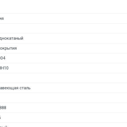
ия
днокатаный
покрытия
304
8Н10
авеющая сталь
888
5