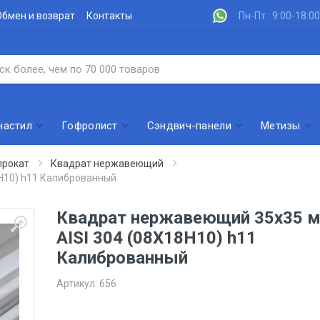
Обмен и возврат
Контакты
Пн-Пт : 9:00-18:00
настил
Гофролист
Сэндвич-панели
Метизы
рокат
Квадрат нержавеющий
Н10) h11 Калиброванный
Квадрат нержавеющий 35x35 
AISI 304 (08Х18Н10) h11
Калиброванный
Артикул:
656