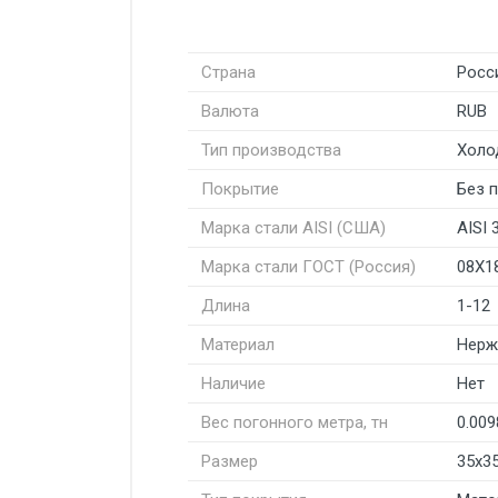
Страна
Росс
Валюта
RUB
Тип производства
Холо
Покрытие
Без 
Марка стали AISI (США)
AISI 
Марка стали ГОСТ (Россия)
08Х1
Длина
1-12
Материал
Нерж
Наличие
Нет
Вес погонного метра, тн
0.009
Размер
35x3