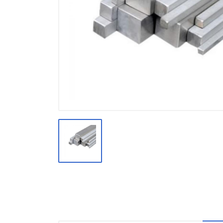
Производство
Штакетник
Черный металлопрокат
Нержавеющий металлопрокат
Трубы
Детали трубопроводов и
метизы
Оцинкованный металлопрокат
Запорная арматура
Цветные металлы
Поликарбонат
ЖБИ