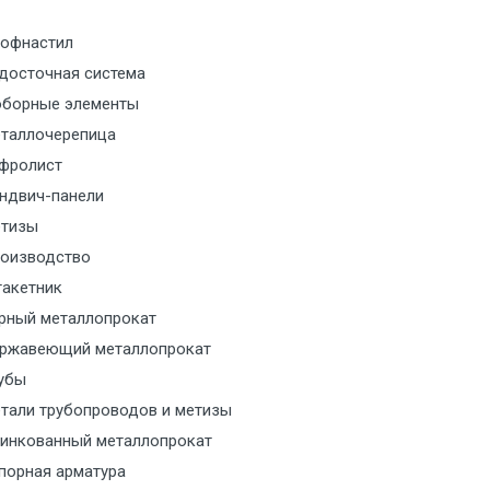
м за МКАД
офнастил
досточная система
м за МКАД
борные элементы
таллочерепица
м за МКАД
фролист
ндвич-панели
м за МКАД
тизы
м за МКАД
оизводство
акетник
ласованию с транспортным
рный металлопрокат
ом
ржавеющий металлопрокат
убы
ласованию с транспортным
тали трубопроводов и метизы
ом
инкованный металлопрокат
порная арматура
ласованию с транспортным