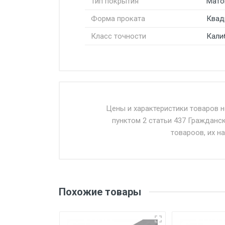
Тип покрытия
Мато
Форма проката
Квад
Класс точности
Кали
Стоимость доставки от 4500 ру
Доставка осуществляется собс
Цены и характеристики товаров 
пунктом 2 статьи 437 Гражданс
Въезд на ТТК и Садовое кольцо 
товароов, их н
Доставка в течении 1 рабочего 
Отгрузка товара производится 
поставщик вправе отказать пок
Похожие товары
уплаты понесенных расходов.
Самовывоз со склада г. Ивант