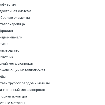
м за МКАД
офнастил
досточная система
м за МКАД
борные элементы
таллочерепица
м за МКАД
фролист
ндвич-панели
м за МКАД
тизы
м за МКАД
оизводство
акетник
ласованию с транспортным
рный металлопрокат
ом
ржавеющий металлопрокат
убы
ласованию с транспортным
тали трубопроводов и метизы
ом
инкованный металлопрокат
порная арматура
ласованию с транспортным
етные металлы
ом