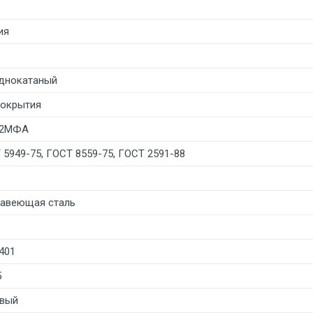
ия
днокатаный
покрытия
Н2МФА
 5949-75, ГОСТ 8559-75, ГОСТ 2591-88
авеющая сталь
401
5
вый