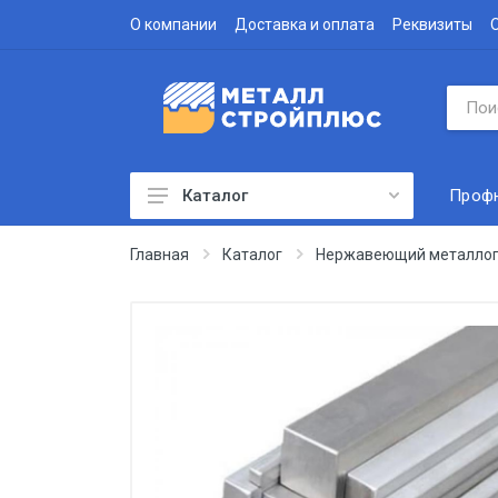
О компании
Доставка и оплата
Реквизиты
Проф
Каталог
Профнастил
Главная
Каталог
Нержавеющий металлоп
Водосточная система
Доборные элементы
Металлочерепица
Гофролист
Сэндвич-панели
Метизы