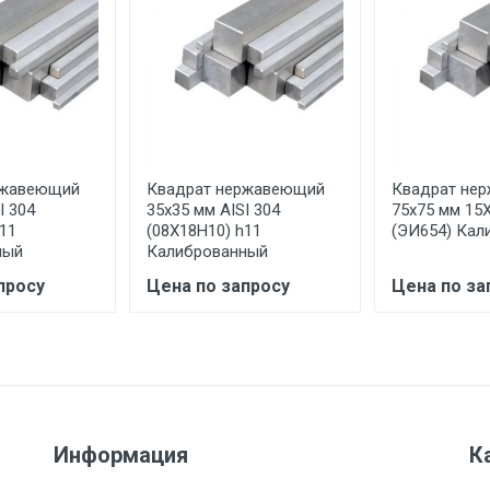
ительно в размере, установленном поставщиком.
ельно.
аранее обязан обеспечить подъезные пути для разгружаемо
асов.
ржавеющий
Квадрат нержавеющий
Квадрат не
считывается индивидуально.
I 304
35x35 мм AISI 304
75x75 мм 1
11
(08Х18Н10) h11
(ЭИ654) Кал
ный
Калиброванный
просу
Цена по запросу
Цена по за
Ставка по Москве
ТТК
Садовое
1км з
(7+1ч.)
5500 с НДС
500
500
27р./к
6500 с НДС
1000
1000
35р./к
Информация
К