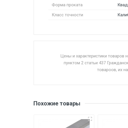
Форма проката
Квад
Класс точности
Кали
Стоимость доставки от 4500 ру
Доставка осуществляется собс
Цены и характеристики товаров 
пунктом 2 статьи 437 Гражданс
Въезд на ТТК и Садовое кольцо 
товароов, их н
Доставка в течении 1 рабочего 
Отгрузка товара производится 
поставщик вправе отказать пок
Похожие товары
уплаты понесенных расходов.
Самовывоз со склада г. Ивант