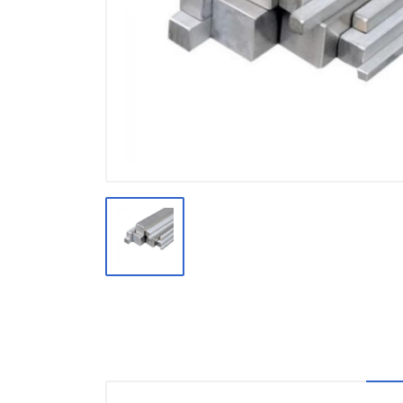
Производство
Штакетник
Черный металлопрокат
Нержавеющий металлопрокат
Трубы
Детали трубопроводов и
метизы
Оцинкованный металлопрокат
Запорная арматура
Цветные металлы
Поликарбонат
ЖБИ