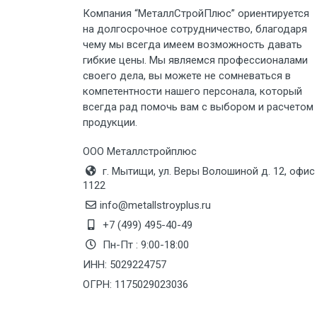
Груз до 6 м, вес до 3 тн
Компания “МеталлСтройПлюс” ориентируется
на долгосрочное сотрудничество, благодаря
Груз до 6 м, вес до 5 тн
чему мы всегда имеем возможность давать
гибкие цены. Мы являемся профессионалами
своего дела, вы можете не сомневаться в
Груз до 6 м, вес до 8 тн
компетентности нашего персонала, который
всегда рад помочь вам с выбором и расчетом
Груз до 6 м, вес до 10 тн
продукции.
Груз до 12 м, вес до 20 тн
ООО Металлстройплюс
г. Мытищи, ул. Веры Волошиной д. 12, офис
1122
Манипулятор до 6 м, вес до 5 тн
info@metallstroyplus.ru
+7 (499) 495-40-49
Манипулятор до 6 м, вес до 8 тн
Пн-Пт : 9:00-18:00
ИНН: 5029224757
ОГРН: 1175029023036
Манипулятор до 6 м, вес до 10 тн