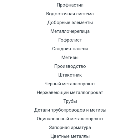
Профнастил
Манипулятор
9000 с
1500
1500
По
Водосточная система
до 6 м, вес
НДС
сог
Доборные элементы
до 5 тн
(7+1ч.)
с
тра
Металлочерепица
отд
Гофролист
Сэндвич-панели
Манипулятор
12500 с
2000
2000
По
Метизы
до 6 м, вес
НДС
сог
Производство
до 8 тн
(7+1ч.)
с
Штакетник
тра
Черный металлопрокат
отд
Нержавеющий металлопрокат
Трубы
Манипулятор
15500 с
2500
2500
По
Детали трубопроводов и метизы
до 6 м, вес
НДС
сог
Оцинкованный металлопрокат
до 10 тн
(7+1ч.)
с
Запорная арматура
тра
отд
Цветные металлы