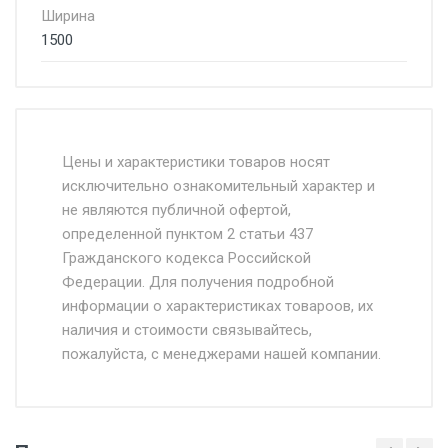
Ширина
1500
Стоимость доставки от 4500 руб. по
Москве и Московской области.
Цены и характеристики товаров носят
исключительно ознакомительный характер и
Доставка осуществляется собственным и
не являются публичной офертой,
определенной пунктом 2 статьи 437
наёмным транспортом, стоимость
Гражданского кодекса Российской
доставки рассчитывается Ставка + км от
Федерации. Для получения подробной
МКАД, Въезд на ТТК и Садовое кольцо +
информации о характеристиках товароов, их
от 500.
наличия и стоимости связывайтесь,
пожалуйста, с менеджерами нашей компании.
Доставка в течении 1 рабочего дня 24/7.
Отгрузка товара производится при наличии
оригинала доверенности и паспорта. При