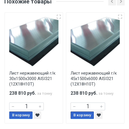
Похожие товары
несоблюдении указанных требований,
поставщик вправе отказать покупателю в
передаче товара без возмещения каких-
либо убытков, и требовать от покупателя
уплаты понесенных расходов.
Самовывоз со склада г. Ивантеевка
Центральный проезд 27. Погрузка
производится только в открытую машину.
Ручная погрузка оплачивается
Лист нержавеющий г/к
Лист нержавеющий г/к
30х1500х3000 AISI321
45х1500х6000 AISI321
дополнительно в размере, установленном
(12Х18Н10Т)
(12Х18Н10Т)
поставщиком.
238 810
руб.
238 810
руб.
за тонну
за тонну
Уведомление об оплате обязательно.
В корзину
При доставке товара, Клиент заранее
В корзину
обязан обеспечить подъезные пути для