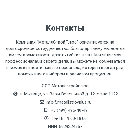
разгружаемого а/м. На разгрузку
автомобиля предоставляется не более 2-х
часов.
Контакты
Стоимость доставки по РФ
рассчитывается индивидуально.
Компания “МеталлСтройПлюс” ориентируется на
долгосрочное сотрудничество, благодаря чему мы всегда
имеем возможность давать гибкие цены. Мы являемся
профессионалами своего дела, вы можете не сомневаться
в компетентности нашего персонала, который всегда рад
Тип
Ставка
ТТК
Садовое
1к
помочь вам с выбором и расчетом продукции.
транспорта
по
ООО Металлстройплюс
Москве
г. Мытищи, ул. Веры Волошиной д. 12, офис 1122
(7+1ч.)
info@metallstroyplus.ru
Груз до 6 м,
5500 с
500
500
27р
+7 (499) 495-40-49
вес до 1.5 тн
НДС
МК
Пн-Пт : 9:00-18:00
ИНН: 5029224757