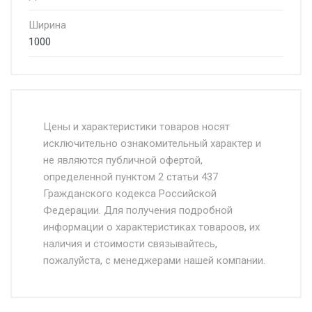
Ширина
1000
Стоимость доставки от 4500 руб. по
Москве и Московской области.
Цены и характеристики товаров носят
исключительно ознакомительный характер и
Доставка осуществляется собственным и
не являются публичной офертой,
определенной пунктом 2 статьи 437
наёмным транспортом, стоимость
Гражданского кодекса Российской
доставки рассчитывается Ставка + км от
Федерации. Для получения подробной
МКАД, Въезд на ТТК и Садовое кольцо +
информации о характеристиках товароов, их
от 500.
наличия и стоимости связывайтесь,
пожалуйста, с менеджерами нашей компании.
Доставка в течении 1 рабочего дня 24/7.
Отгрузка товара производится при наличии