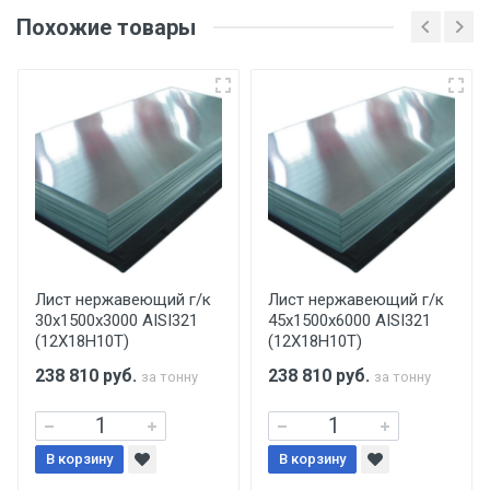
оригинала доверенности и паспорта. При
Похожие товары
несоблюдении указанных требований,
поставщик вправе отказать покупателю в
передаче товара без возмещения каких-
либо убытков, и требовать от покупателя
уплаты понесенных расходов.
Самовывоз со склада г. Ивантеевка
Центральный проезд 27. Погрузка
производится только в открытую машину.
Ручная погрузка оплачивается
Лист нержавеющий г/к
Лист нержавеющий г/к
30х1500х3000 AISI321
45х1500х6000 AISI321
дополнительно в размере, установленном
(12Х18Н10Т)
(12Х18Н10Т)
поставщиком.
238 810
руб.
238 810
руб.
за тонну
за тонну
Уведомление об оплате обязательно.
В корзину
При доставке товара, Клиент заранее
В корзину
обязан обеспечить подъезные пути для