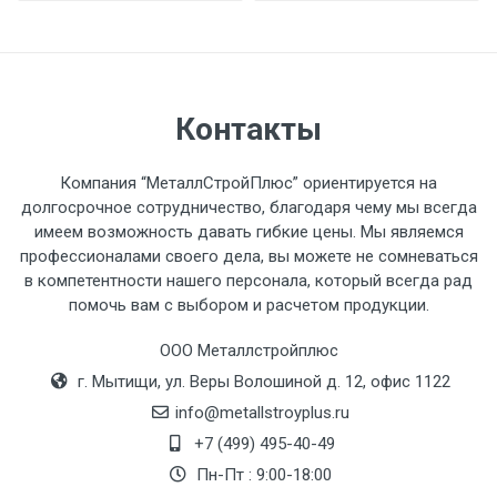
разгружаемого а/м. На разгрузку
автомобиля предоставляется не более 2-х
часов.
Контакты
Стоимость доставки по РФ
рассчитывается индивидуально.
Компания “МеталлСтройПлюс” ориентируется на
долгосрочное сотрудничество, благодаря чему мы всегда
имеем возможность давать гибкие цены. Мы являемся
профессионалами своего дела, вы можете не сомневаться
в компетентности нашего персонала, который всегда рад
Тип
Ставка
ТТК
Садовое
1к
помочь вам с выбором и расчетом продукции.
транспорта
по
ООО Металлстройплюс
Москве
г. Мытищи, ул. Веры Волошиной д. 12, офис 1122
(7+1ч.)
info@metallstroyplus.ru
Груз до 6 м,
5500 с
500
500
27р
+7 (499) 495-40-49
вес до 1.5 тн
НДС
МК
Пн-Пт : 9:00-18:00