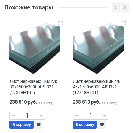
оригинала доверенности и паспорта. При
Похожие товары
несоблюдении указанных требований,
поставщик вправе отказать покупателю в
передаче товара без возмещения каких-
либо убытков, и требовать от покупателя
уплаты понесенных расходов.
Самовывоз со склада г. Ивантеевка
Центральный проезд 27. Погрузка
производится только в открытую машину.
Ручная погрузка оплачивается
Лист нержавеющий г/к
Лист нержавеющий г/к
30х1500х3000 AISI321
45х1500х6000 AISI321
дополнительно в размере, установленном
(12Х18Н10Т)
(12Х18Н10Т)
поставщиком.
238 810
руб.
238 810
руб.
за тонну
за тонну
Уведомление об оплате обязательно.
В корзину
При доставке товара, Клиент заранее
В корзину
обязан обеспечить подъезные пути для