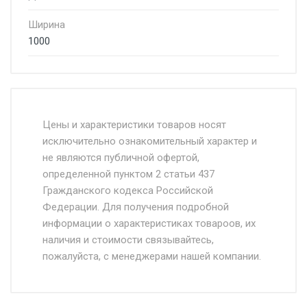
Ширина
1000
Стоимость доставки от 4500 руб. по
Москве и Московской области.
Цены и характеристики товаров носят
исключительно ознакомительный характер и
Доставка осуществляется собственным и
не являются публичной офертой,
определенной пунктом 2 статьи 437
наёмным транспортом, стоимость
Гражданского кодекса Российской
доставки рассчитывается Ставка + км от
Федерации. Для получения подробной
МКАД, Въезд на ТТК и Садовое кольцо +
информации о характеристиках товароов, их
от 500.
наличия и стоимости связывайтесь,
пожалуйста, с менеджерами нашей компании.
Доставка в течении 1 рабочего дня 24/7.
Отгрузка товара производится при наличии