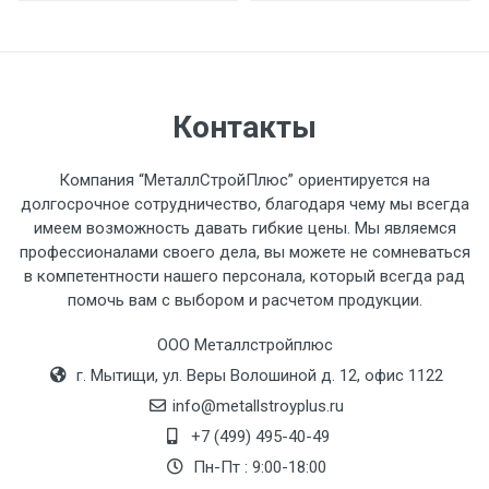
разгружаемого а/м. На разгрузку
автомобиля предоставляется не более 2-х
часов.
Контакты
Стоимость доставки по РФ
рассчитывается индивидуально.
Компания “МеталлСтройПлюс” ориентируется на
долгосрочное сотрудничество, благодаря чему мы всегда
имеем возможность давать гибкие цены. Мы являемся
профессионалами своего дела, вы можете не сомневаться
в компетентности нашего персонала, который всегда рад
Тип
Ставка
ТТК
Садовое
1к
помочь вам с выбором и расчетом продукции.
транспорта
по
ООО Металлстройплюс
Москве
г. Мытищи, ул. Веры Волошиной д. 12, офис 1122
(7+1ч.)
info@metallstroyplus.ru
Груз до 6 м,
5500 с
500
500
27р
+7 (499) 495-40-49
вес до 1.5 тн
НДС
МК
Пн-Пт : 9:00-18:00