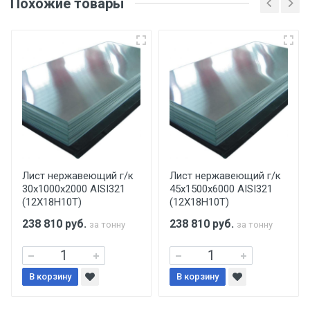
Похожие товары
несоблюдении указанных требований,
поставщик вправе отказать покупателю в
передаче товара без возмещения каких-
либо убытков, и требовать от покупателя
уплаты понесенных расходов.
Самовывоз со склада г. Ивантеевка
Центральный проезд 27. Погрузка
производится только в открытую машину.
Ручная погрузка оплачивается
Лист нержавеющий г/к
Лист нержавеющий г/к
30х1000х2000 AISI321
45х1500х6000 AISI321
дополнительно в размере, установленном
(12Х18Н10Т)
(12Х18Н10Т)
поставщиком.
238 810
руб.
238 810
руб.
за тонну
за тонну
Уведомление об оплате обязательно.
В корзину
При доставке товара, Клиент заранее
В корзину
обязан обеспечить подъезные пути для