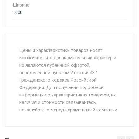
Ширина
1000
Стоимость доставки от 4500 руб. по
Москве и Московской области.
Цены и характеристики товаров носят
исключительно ознакомительный характер и
Доставка осуществляется собственным и
не являются публичной офертой,
определенной пунктом 2 статьи 437
наёмным транспортом, стоимость
Гражданского кодекса Российской
доставки рассчитывается Ставка + км от
Федерации. Для получения подробной
МКАД, Въезд на ТТК и Садовое кольцо +
информации о характеристиках товароов, их
от 500.
наличия и стоимости связывайтесь,
пожалуйста, с менеджерами нашей компании.
Доставка в течении 1 рабочего дня 24/7.
Отгрузка товара производится при наличии
оригинала доверенности и паспорта. При