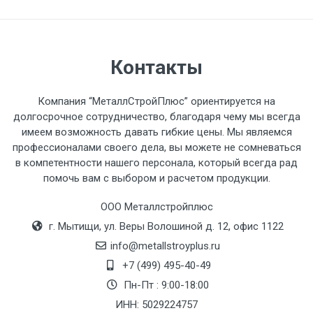
разгружаемого а/м. На разгрузку
автомобиля предоставляется не более 2-х
часов.
Контакты
Стоимость доставки по РФ
рассчитывается индивидуально.
Компания “МеталлСтройПлюс” ориентируется на
долгосрочное сотрудничество, благодаря чему мы всегда
имеем возможность давать гибкие цены. Мы являемся
профессионалами своего дела, вы можете не сомневаться
в компетентности нашего персонала, который всегда рад
Тип
Ставка
ТТК
Садовое
1к
помочь вам с выбором и расчетом продукции.
транспорта
по
ООО Металлстройплюс
Москве
г. Мытищи, ул. Веры Волошиной д. 12, офис 1122
(7+1ч.)
info@metallstroyplus.ru
Груз до 6 м,
5500 с
500
500
27р
+7 (499) 495-40-49
вес до 1.5 тн
НДС
МК
Пн-Пт : 9:00-18:00
ИНН: 5029224757