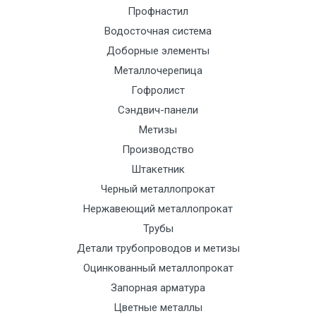
Профнастил
Манипулятор
9000 с
1500
1500
По
Водосточная система
до 6 м, вес
НДС
сог
Доборные элементы
до 5 тн
(7+1ч.)
с
тра
Металлочерепица
отд
Гофролист
Сэндвич-панели
Манипулятор
12500 с
2000
2000
По
Метизы
до 6 м, вес
НДС
сог
Производство
до 8 тн
(7+1ч.)
с
Штакетник
тра
Черный металлопрокат
отд
Нержавеющий металлопрокат
Трубы
Манипулятор
15500 с
2500
2500
По
Детали трубопроводов и метизы
до 6 м, вес
НДС
сог
Оцинкованный металлопрокат
до 10 тн
(7+1ч.)
с
Запорная арматура
тра
отд
Цветные металлы