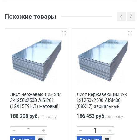
Отгрузка товара производится при наличии
оригинала доверенности и паспорта. При
Похожие товары
несоблюдении указанных требований,
поставщик вправе отказать покупателю в
передаче товара без возмещения каких-
либо убытков, и требовать от покупателя
уплаты понесенных расходов.
Самовывоз со склада г. Ивантеевка
Центральный проезд 27. Погрузка
производится только в открытую машину.
Ручная погрузка оплачивается
Лист нержавеющий х/к
Лист нержавеющий х/к
3х1250х2500 AISI201
1х1250х2500 AISI430
дополнительно в размере, установленном
(12Х15Г9НД) матовый
(08Х17) зеркальный
поставщиком.
188 208
руб.
186 453
руб.
за тонну
за тонну
Уведомление об оплате обязательно.
В корзину
В корзину