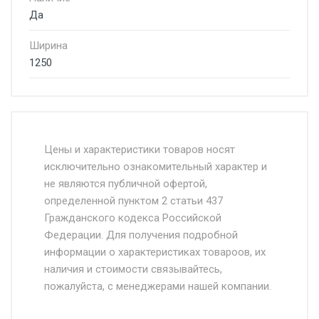
Да
Ширина
1250
Стоимость доставки от 4500 руб. по
Москве и Московской области.
Цены и характеристики товаров носят
исключительно ознакомительный характер и
Доставка осуществляется собственным и
не являются публичной офертой,
определенной пунктом 2 статьи 437
наёмным транспортом, стоимость
Гражданского кодекса Российской
доставки рассчитывается Ставка + км от
Федерации. Для получения подробной
МКАД, Въезд на ТТК и Садовое кольцо +
информации о характеристиках товароов, их
от 500.
наличия и стоимости связывайтесь,
пожалуйста, с менеджерами нашей компании.
Доставка в течении 1 рабочего дня 24/7.