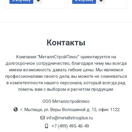
При доставке товара, Клиент заранее
обязан обеспечить подъезные пути для
разгружаемого а/м. На разгрузку
автомобиля предоставляется не более 2-х
часов.
Контакты
Стоимость доставки по РФ
рассчитывается индивидуально.
Компания “МеталлСтройПлюс” ориентируется на
долгосрочное сотрудничество, благодаря чему мы всегда
имеем возможность давать гибкие цены. Мы являемся
профессионалами своего дела, вы можете не сомневаться
в компетентности нашего персонала, который всегда рад
Тип
Ставка
ТТК
Садовое
1к
помочь вам с выбором и расчетом продукции.
транспорта
по
ООО Металлстройплюс
Москве
г. Мытищи, ул. Веры Волошиной д. 12, офис 1122
(7+1ч.)
info@metallstroyplus.ru
Груз до 6 м,
5500 с
500
500
27р
+7 (499) 495-40-49