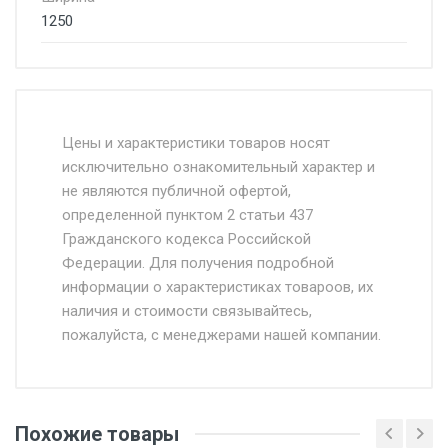
1250
Стоимость доставки от 4500 руб. по
Москве и Московской области.
Цены и характеристики товаров носят
исключительно ознакомительный характер и
Доставка осуществляется собственным и
не являются публичной офертой,
определенной пунктом 2 статьи 437
наёмным транспортом, стоимость
Гражданского кодекса Российской
доставки рассчитывается Ставка + км от
Федерации. Для получения подробной
МКАД, Въезд на ТТК и Садовое кольцо +
информации о характеристиках товароов, их
от 500.
наличия и стоимости связывайтесь,
пожалуйста, с менеджерами нашей компании.
Доставка в течении 1 рабочего дня 24/7.
Отгрузка товара производится при наличии
оригинала доверенности и паспорта. При
Похожие товары
несоблюдении указанных требований,