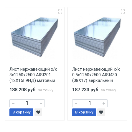
поставщик вправе отказать покупателю в
передаче товара без возмещения каких-
либо убытков, и требовать от покупателя
уплаты понесенных расходов.
Самовывоз со склада г. Ивантеевка
Центральный проезд 27. Погрузка
производится только в открытую машину.
Ручная погрузка оплачивается
Лист нержавеющий х/к
Лист нержавеющий х/к
3х1250х2500 AISI201
0.5х1250х2500 AISI430
дополнительно в размере, установленном
(12Х15Г9НД) матовый
(08Х17) зеркальный
поставщиком.
188 208
руб.
187 233
руб.
за тонну
за тонну
Уведомление об оплате обязательно.
В корзину
При доставке товара, Клиент заранее
В корзину
обязан обеспечить подъезные пути для
разгружаемого а/м. На разгрузку