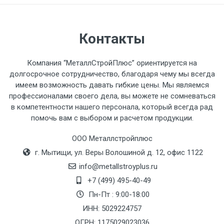
автомобиля предоставляется не более 2-х
часов.
Контакты
Стоимость доставки по РФ
рассчитывается индивидуально.
Компания “МеталлСтройПлюс” ориентируется на
долгосрочное сотрудничество, благодаря чему мы всегда
имеем возможность давать гибкие цены. Мы являемся
профессионалами своего дела, вы можете не сомневаться
в компетентности нашего персонала, который всегда рад
Тип
Ставка
ТТК
Садовое
1к
помочь вам с выбором и расчетом продукции.
транспорта
по
ООО Металлстройплюс
Москве
г. Мытищи, ул. Веры Волошиной д. 12, офис 1122
(7+1ч.)
info@metallstroyplus.ru
Груз до 6 м,
5500 с
500
500
27р
+7 (499) 495-40-49
вес до 1.5 тн
НДС
МК
Пн-Пт : 9:00-18:00
ИНН: 5029224757
Груз до 6 м,
6500 с
1000
1000
35р
ОГРН: 1175029023036