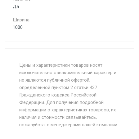
Да
Ширина
1000
Стоимость доставки от 4500 руб. по
Москве и Московской области.
Цены и характеристики товаров носят
исключительно ознакомительный характер и
Доставка осуществляется собственным и
не являются публичной офертой,
определенной пунктом 2 статьи 437
наёмным транспортом, стоимость
Гражданского кодекса Российской
доставки рассчитывается Ставка + км от
Федерации. Для получения подробной
МКАД, Въезд на ТТК и Садовое кольцо +
информации о характеристиках товароов, их
от 500.
наличия и стоимости связывайтесь,
пожалуйста, с менеджерами нашей компании.
Доставка в течении 1 рабочего дня 24/7.