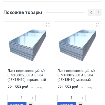
Отгрузка товара производится при наличии
оригинала доверенности и паспорта. При
Похожие товары
несоблюдении указанных требований,
поставщик вправе отказать покупателю в
передаче товара без возмещения каких-
либо убытков, и требовать от покупателя
уплаты понесенных расходов.
Самовывоз со склада г. Ивантеевка
Центральный проезд 27. Погрузка
производится только в открытую машину.
Ручная погрузка оплачивается
Лист нержавеющий х/к
Лист нержавеющий х/к
0.7х1000х2000 AISI304
0.7х1000х2000 AISI304
дополнительно в размере, установленном
(08Х18Н10) зеркальный
(08Х18Н10) матовый
поставщиком.
221 553
руб.
221 553
руб.
за тонну
за тонну
Уведомление об оплате обязательно.
В корзину
В корзину