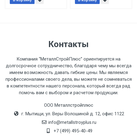
При доставке товара, Клиент заранее
обязан обеспечить подъезные пути для
разгружаемого а/м. На разгрузку
автомобиля предоставляется не более 2-х
часов.
Контакты
Стоимость доставки по РФ
рассчитывается индивидуально.
Компания “МеталлСтройПлюс” ориентируется на
долгосрочное сотрудничество, благодаря чему мы всегда
имеем возможность давать гибкие цены. Мы являемся
профессионалами своего дела, вы можете не сомневаться
в компетентности нашего персонала, который всегда рад
Тип
Ставка
ТТК
Садовое
1к
помочь вам с выбором и расчетом продукции.
транспорта
по
ООО Металлстройплюс
Москве
г. Мытищи, ул. Веры Волошиной д. 12, офис 1122
(7+1ч.)
info@metallstroyplus.ru
Груз до 6 м,
5500 с
500
500
27р
+7 (499) 495-40-49