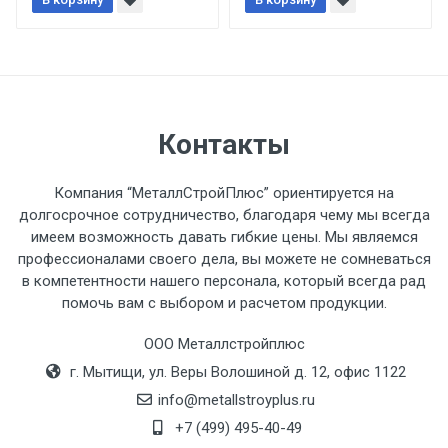
При доставке товара, Клиент заранее
обязан обеспечить подъезные пути для
разгружаемого а/м. На разгрузку
автомобиля предоставляется не более 2-х
часов.
Контакты
Стоимость доставки по РФ
рассчитывается индивидуально.
Компания “МеталлСтройПлюс” ориентируется на
долгосрочное сотрудничество, благодаря чему мы всегда
имеем возможность давать гибкие цены. Мы являемся
профессионалами своего дела, вы можете не сомневаться
в компетентности нашего персонала, который всегда рад
Тип
Ставка
ТТК
Садовое
1к
помочь вам с выбором и расчетом продукции.
транспорта
по
ООО Металлстройплюс
Москве
г. Мытищи, ул. Веры Волошиной д. 12, офис 1122
(7+1ч.)
info@metallstroyplus.ru
Груз до 6 м,
5500 с
500
500
27р
+7 (499) 495-40-49