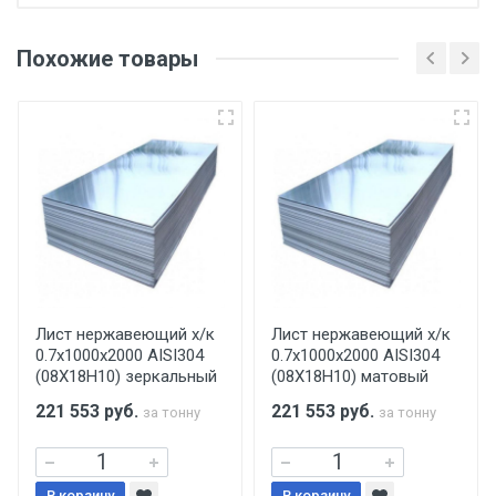
Отгрузка товара производится при наличии
оригинала доверенности и паспорта. При
Похожие товары
несоблюдении указанных требований,
поставщик вправе отказать покупателю в
передаче товара без возмещения каких-
либо убытков, и требовать от покупателя
уплаты понесенных расходов.
Самовывоз со склада г. Ивантеевка
Центральный проезд 27. Погрузка
производится только в открытую машину.
Ручная погрузка оплачивается
Лист нержавеющий х/к
Лист нержавеющий х/к
0.7х1000х2000 AISI304
0.7х1000х2000 AISI304
дополнительно в размере, установленном
(08Х18Н10) зеркальный
(08Х18Н10) матовый
поставщиком.
221 553
руб.
221 553
руб.
за тонну
за тонну
Уведомление об оплате обязательно.
В корзину
В корзину