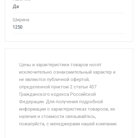
Да
Ширина
1250
Стоимость доставки от 4500 руб. по
Москве и Московской области.
Цены и характеристики товаров носят
исключительно ознакомительный характер и
Доставка осуществляется собственным и
не являются публичной офертой,
определенной пунктом 2 статьи 437
наёмным транспортом, стоимость
Гражданского кодекса Российской
доставки рассчитывается Ставка + км от
Федерации. Для получения подробной
МКАД, Въезд на ТТК и Садовое кольцо +
информации о характеристиках товароов, их
от 500.
наличия и стоимости связывайтесь,
пожалуйста, с менеджерами нашей компании.
Доставка в течении 1 рабочего дня 24/7.