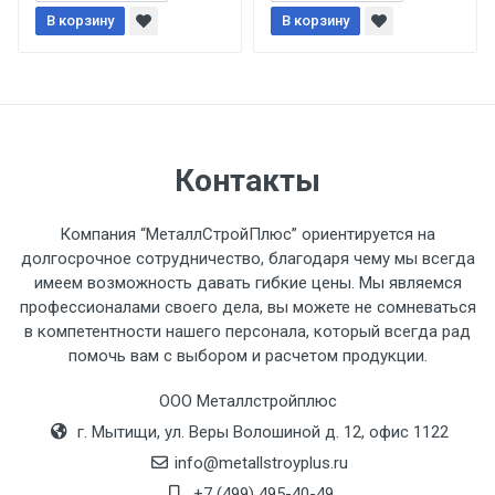
При доставке товара, Клиент заранее
В корзину
В корзину
обязан обеспечить подъезные пути для
разгружаемого а/м. На разгрузку
автомобиля предоставляется не более 2-х
часов.
Стоимость доставки по РФ
Контакты
рассчитывается индивидуально.
Компания “МеталлСтройПлюс” ориентируется на
долгосрочное сотрудничество, благодаря чему мы всегда
имеем возможность давать гибкие цены. Мы являемся
профессионалами своего дела, вы можете не сомневаться
Тип
Ставка
ТТК
Садовое
1к
в компетентности нашего персонала, который всегда рад
помочь вам с выбором и расчетом продукции.
транспорта
по
Москве
ООО Металлстройплюс
(7+1ч.)
г. Мытищи, ул. Веры Волошиной д. 12, офис 1122
info@metallstroyplus.ru
Груз до 6 м,
5500 с
500
500
27р
+7 (499) 495-40-49