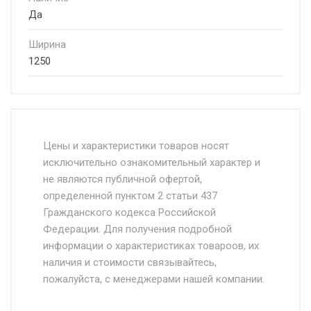
Да
Ширина
1250
Стоимость доставки от 4500 руб. по
Москве и Московской области.
Цены и характеристики товаров носят
исключительно ознакомительный характер и
Доставка осуществляется собственным и
не являются публичной офертой,
определенной пунктом 2 статьи 437
наёмным транспортом, стоимость
Гражданского кодекса Российской
доставки рассчитывается Ставка + км от
Федерации. Для получения подробной
МКАД, Въезд на ТТК и Садовое кольцо +
информации о характеристиках товароов, их
от 500.
наличия и стоимости связывайтесь,
пожалуйста, с менеджерами нашей компании.
Доставка в течении 1 рабочего дня 24/7.