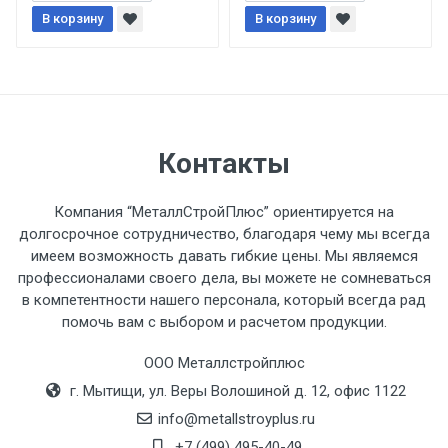
При доставке товара, Клиент заранее
В корзину
В корзину
обязан обеспечить подъезные пути для
разгружаемого а/м. На разгрузку
автомобиля предоставляется не более 2-х
часов.
Стоимость доставки по РФ
Контакты
рассчитывается индивидуально.
Компания “МеталлСтройПлюс” ориентируется на
долгосрочное сотрудничество, благодаря чему мы всегда
имеем возможность давать гибкие цены. Мы являемся
профессионалами своего дела, вы можете не сомневаться
Тип
Ставка
ТТК
Садовое
1к
в компетентности нашего персонала, который всегда рад
помочь вам с выбором и расчетом продукции.
транспорта
по
Москве
ООО Металлстройплюс
(7+1ч.)
г. Мытищи, ул. Веры Волошиной д. 12, офис 1122
info@metallstroyplus.ru
Груз до 6 м,
5500 с
500
500
27р
+7 (499) 495-40-49