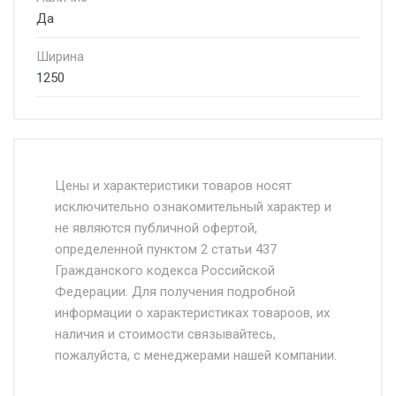
Да
Ширина
1250
Стоимость доставки от 4500 руб. по
Москве и Московской области.
Цены и характеристики товаров носят
исключительно ознакомительный характер и
Доставка осуществляется собственным и
не являются публичной офертой,
определенной пунктом 2 статьи 437
наёмным транспортом, стоимость
Гражданского кодекса Российской
доставки рассчитывается Ставка + км от
Федерации. Для получения подробной
МКАД, Въезд на ТТК и Садовое кольцо +
информации о характеристиках товароов, их
от 500.
наличия и стоимости связывайтесь,
пожалуйста, с менеджерами нашей компании.
Доставка в течении 1 рабочего дня 24/7.