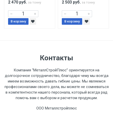
2 470
руб.
2 503
руб.
за тонну
за тонну
Уведомление об оплате обязательно.
В корзину
При доставке товара, Клиент заранее
В корзину
обязан обеспечить подъезные пути для
разгружаемого а/м. На разгрузку
автомобиля предоставляется не более 2-х
часов.
Контакты
Стоимость доставки по РФ
рассчитывается индивидуально.
Компания “МеталлСтройПлюс” ориентируется на
долгосрочное сотрудничество, благодаря чему мы всегда
имеем возможность давать гибкие цены. Мы являемся
профессионалами своего дела, вы можете не сомневаться
в компетентности нашего персонала, который всегда рад
Тип
Ставка
ТТК
Садовое
1к
помочь вам с выбором и расчетом продукции.
транспорта
по
ООО Металлстройплюс
Москве