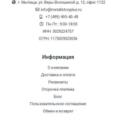
г. Мытищи, ул. Веры Волошиной д. 12, офис 1122
(7+1ч.)
info@metallstroyplus.ru
Груз до 6 м,
5500 с
500
500
27р
+7 (499) 495-40-49
вес до 1.5 тн
НДС
МК
Пн-Пт : 9:00-18:00
ИНН: 5029224757
Груз до 6 м,
6500 с
1000
1000
35р
ОГРН: 1175029023036
вес до 2 тн
НДС
МК
Информация
Груз до 6 м,
7500 с
1000
1000
35р
вес до 3 тн
НДС
МК
О компании
Доставка и оплата
Груз до 6 м,
9000 с
1000
1000
40р
Реквизиты
вес до 5 тн
НДС
МК
Отсрочка платежа
Груз до 6 м,
10000 с
1500
1500
45р
Блог
вес до 8 тн
НДС
МК
Пользовательское соглашение
Обмен и возврат