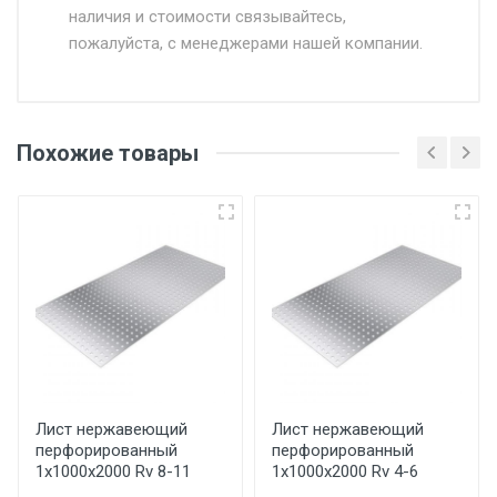
наличия и стоимости связывайтесь,
пожалуйста, с менеджерами нашей компании.
Доставка в течении 1 рабочего дня 24/7.
Отгрузка товара производится при наличии
оригинала доверенности и паспорта. При
Похожие товары
несоблюдении указанных требований,
поставщик вправе отказать покупателю в
передаче товара без возмещения каких-
либо убытков, и требовать от покупателя
уплаты понесенных расходов.
Самовывоз со склада г. Ивантеевка
Центральный проезд 27. Погрузка
производится только в открытую машину.
Ручная погрузка оплачивается
Лист нержавеющий
Лист нержавеющий
перфорированный
перфорированный
дополнительно в размере, установленном
1х1000х2000 Rv 8-11
1х1000х2000 Rv 4-6
поставщиком.