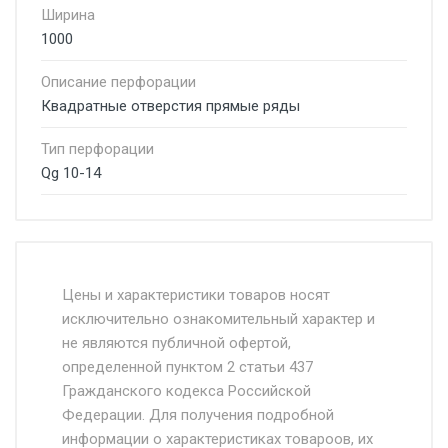
Ширина
1000
Описание перфорации
Квадратные отверстия прямые ряды
Тип перфорации
Qg 10-14
Стоимость доставки от 4500 руб. по
Москве и Московской области.
Цены и характеристики товаров носят
исключительно ознакомительный характер и
Доставка осуществляется собственным и
не являются публичной офертой,
определенной пунктом 2 статьи 437
наёмным транспортом, стоимость
Гражданского кодекса Российской
доставки рассчитывается Ставка + км от
Федерации. Для получения подробной
МКАД, Въезд на ТТК и Садовое кольцо +
информации о характеристиках товароов, их
от 500.