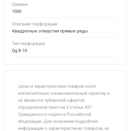
Ширина
1000
Описание перфорации
Квадратные отверстия прямые ряды
Тип перфорации
Qg 8-10
Стоимость доставки от 4500 руб. по
Москве и Московской области.
Цены и характеристики товаров носят
исключительно ознакомительный характер и
Доставка осуществляется собственным и
не являются публичной офертой,
определенной пунктом 2 статьи 437
наёмным транспортом, стоимость
Гражданского кодекса Российской
доставки рассчитывается Ставка + км от
Федерации. Для получения подробной
МКАД, Въезд на ТТК и Садовое кольцо +
информации о характеристиках товароов, их
от 500.