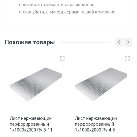
наличия и стоимости связывайтесь,
пожалуйста, с менеджерами нашей компании.
Доставка в течении 1 рабочего дня 24/7.
Отгрузка товара производится при наличии
оригинала доверенности и паспорта. При
Похожие товары
несоблюдении указанных требований,
поставщик вправе отказать покупателю в
передаче товара без возмещения каких-
либо убытков, и требовать от покупателя
уплаты понесенных расходов.
Самовывоз со склада г. Ивантеевка
Центральный проезд 27. Погрузка
производится только в открытую машину.
Ручная погрузка оплачивается
Лист нержавеющий
Лист нержавеющий
перфорированный
перфорированный
дополнительно в размере, установленном
1х1000х2000 Rv 8-11
1х1000х2000 Rv 4-6
поставщиком.