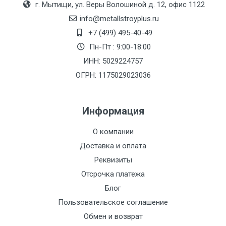
г. Мытищи, ул. Веры Волошиной д. 12, офис 1122
(7+1ч.)
info@metallstroyplus.ru
Груз до 6 м,
5500 с
500
500
27р
+7 (499) 495-40-49
вес до 1.5 тн
НДС
МК
Пн-Пт : 9:00-18:00
ИНН: 5029224757
Груз до 6 м,
6500 с
1000
1000
35р
ОГРН: 1175029023036
вес до 2 тн
НДС
МК
Информация
Груз до 6 м,
7500 с
1000
1000
35р
вес до 3 тн
НДС
МК
О компании
Доставка и оплата
Груз до 6 м,
9000 с
1000
1000
40р
Реквизиты
вес до 5 тн
НДС
МК
Отсрочка платежа
Груз до 6 м,
10000 с
1500
1500
45р
Блог
вес до 8 тн
НДС
МК
Пользовательское соглашение
Обмен и возврат