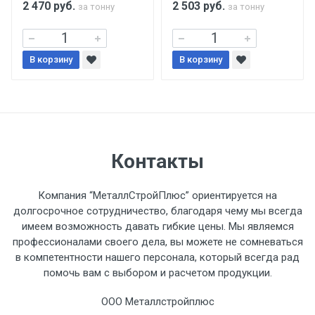
2 470
руб.
2 503
руб.
за тонну
за тонну
Уведомление об оплате обязательно.
В корзину
При доставке товара, Клиент заранее
В корзину
обязан обеспечить подъезные пути для
разгружаемого а/м. На разгрузку
автомобиля предоставляется не более 2-х
часов.
Контакты
Стоимость доставки по РФ
рассчитывается индивидуально.
Компания “МеталлСтройПлюс” ориентируется на
долгосрочное сотрудничество, благодаря чему мы всегда
имеем возможность давать гибкие цены. Мы являемся
профессионалами своего дела, вы можете не сомневаться
в компетентности нашего персонала, который всегда рад
Тип
Ставка
ТТК
Садовое
1к
помочь вам с выбором и расчетом продукции.
транспорта
по
ООО Металлстройплюс
Москве