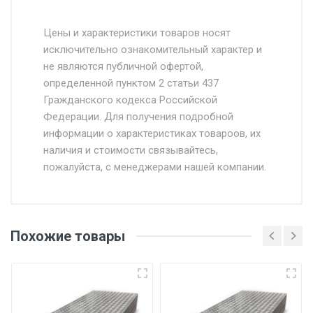
Стоимость доставки от 4500 руб. по
Москве и Московской области.
Цены и характеристики товаров носят
исключительно ознакомительный характер и
Доставка осуществляется собственным и
не являются публичной офертой,
определенной пунктом 2 статьи 437
наёмным транспортом, стоимость
Гражданского кодекса Российской
доставки рассчитывается Ставка + км от
Федерации. Для получения подробной
МКАД, Въезд на ТТК и Садовое кольцо +
информации о характеристиках товароов, их
от 500.
наличия и стоимости связывайтесь,
пожалуйста, с менеджерами нашей компании.
Доставка в течении 1 рабочего дня 24/7.
Отгрузка товара производится при наличии
оригинала доверенности и паспорта. При
Похожие товары
несоблюдении указанных требований,
поставщик вправе отказать покупателю в
передаче товара без возмещения каких-
либо убытков, и требовать от покупателя