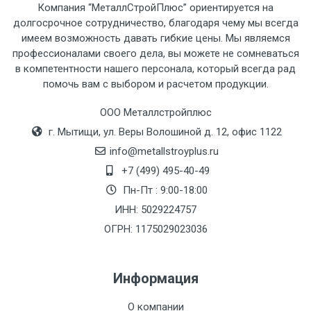
Компания “МеталлСтройПлюс” ориентируется на
рассчитывается индивидуально.
долгосрочное сотрудничество, благодаря чему мы всегда
имеем возможность давать гибкие цены. Мы являемся
профессионалами своего дела, вы можете не сомневаться
в компетентности нашего персонала, который всегда рад
помочь вам с выбором и расчетом продукции.
Тип
Ставка
ТТК
Садовое
1к
транспорта
по
ООО Металлстройплюс
Москве
г. Мытищи, ул. Веры Волошиной д. 12, офис 1122
(7+1ч.)
info@metallstroyplus.ru
+7 (499) 495-40-49
Груз до 6 м,
5500 с
500
500
27р
Пн-Пт : 9:00-18:00
вес до 1.5 тн
НДС
МК
ИНН: 5029224757
ОГРН: 1175029023036
Груз до 6 м,
6500 с
1000
1000
35р
вес до 2 тн
НДС
МК
Информация
Груз до 6 м,
7500 с
1000
1000
35р
О компании
вес до 3 тн
НДС
МК