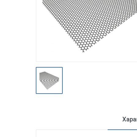
Производство
Штакетник
Черный металлопрокат
Нержавеющий металлопрокат
Трубы
Детали трубопроводов и
метизы
Оцинкованный металлопрокат
Запорная арматура
Цветные металлы
Поликарбонат
Хара
ЖБИ