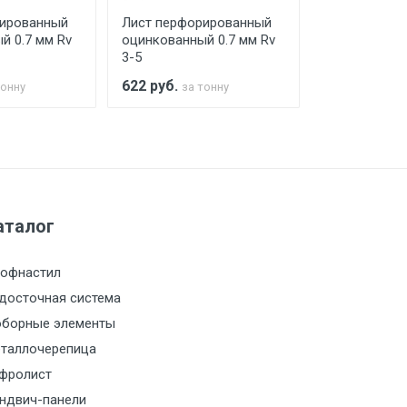
рированный
Лист перфорированный
Лист перфо
й 0.7 мм Rv
оцинкованный 0.7 мм Rv
оцинкованны
3-5
4-6
622
руб.
622
руб.
тонну
за тонну
за 
а МКАД
м за МКАД
аталог
м за МКАД
офнастил
м за МКАД
досточная система
борные элементы
м за МКАД
таллочерепица
м за МКАД
фролист
ндвич-панели