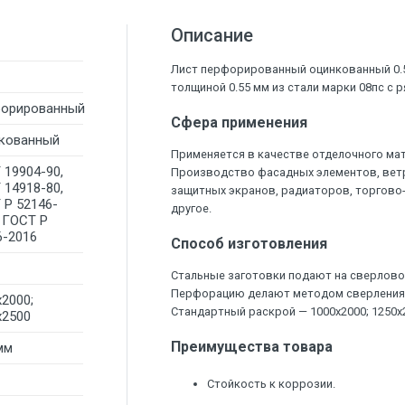
Описание
Лист перфорированный оцинкованный 0.55
толщиной 0.55 мм из стали марки 08пс с р
орированный
Сфера применения
кованный
Применяется в качестве отделочного мат
 19904-90,
Производство фасадных элементов, ветр
 14918-80,
защитных экранов, радиаторов, торгово
 Р 52146-
другое.
, ГОСТ Р
6-2016
Способ изготовления
Стальные заготовки подают на сверлово
Перфорацию делают методом сверления,
2000;
Стандартный раскрой — 1000х2000; 1250х
х2500
Преимущества товара
мм
Стойкость к коррозии.