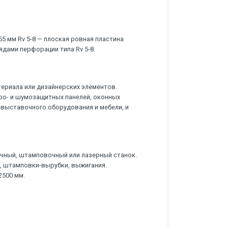
 мм Rv 5-8 — плоская ровная пластина
ядами перфорации типа Rv 5-8.
ериала или дизайнерских элементов.
о- и шумозащитных панелей, оконных
-выставочного оборудования и мебели, и
чный, штамповочный или лазерный станок.
 штамповки-вырубки, выжигания.
2500 мм.