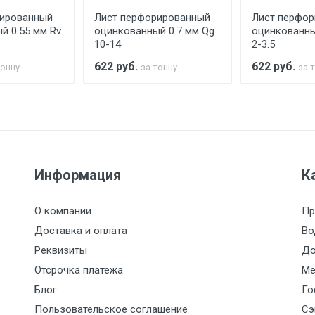
рированный
Лист перфорированный
Лист перфо
считывается индивидуально.
й 0.55 мм Rv
оцинкованный 0.7 мм Qg
оцинкованны
10-14
2-3.5
622
руб.
622
руб.
тонну
за тонну
за 
Ставка по Москве
ТТК
Садовое
1км з
(7+1ч.)
5500 с НДС
500
500
27р./к
Информация
К
6500 с НДС
1000
1000
35р./к
О компании
Пр
7500 с НДС
1000
1000
35р./к
Доставка и оплата
Во
Реквизиты
До
9000 с НДС
1000
1000
40р./к
Отсрочка платежа
Ме
10000 с НДС
1500
1500
45р./к
Блог
Го
Пользовательское соглашение
Сэ