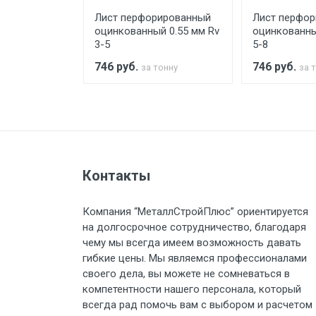
рированный
Лист перфорированный
Лист перфо
Стоимость доставки по РФ рас
й 0.7 мм Rv
оцинкованный 0.55 мм Rv
оцинкованны
3-5
5-8
746
руб.
746
руб.
тонну
за тонну
за 
Тип транспорта
Груз до 6 м, вес до 1.5 тн
Контакты
Груз до 6 м, вес до 2 тн
Компания “МеталлСтройПлюс” ориентируется
Груз до 6 м, вес до 3 тн
на долгосрочное сотрудничество, благодаря
чему мы всегда имеем возможность давать
Груз до 6 м, вес до 5 тн
гибкие цены. Мы являемся профессионалами
своего дела, вы можете не сомневаться в
компетентности нашего персонала, который
Груз до 6 м, вес до 8 тн
всегда рад помочь вам с выбором и расчетом