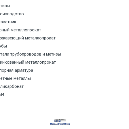
м за МКАД
тизы
оизводство
м за МКАД
акетник
рный металлопрокат
ласованию с транспортным
ржавеющий металлопрокат
ом
убы
тали трубопроводов и метизы
ласованию с транспортным
инкованный металлопрокат
ом
порная арматура
ласованию с транспортным
етные металлы
ом
ликарбонат
БИ
ласованию с транспортным
ом