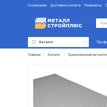
О компании
Доставка и оплата
Реквизиты
Проф
Каталог
Профнастил
Главная
Каталог
Оцинкованный металло
Водосточная система
Доборные элементы
Металлочерепица
Гофролист
Сэндвич-панели
Метизы