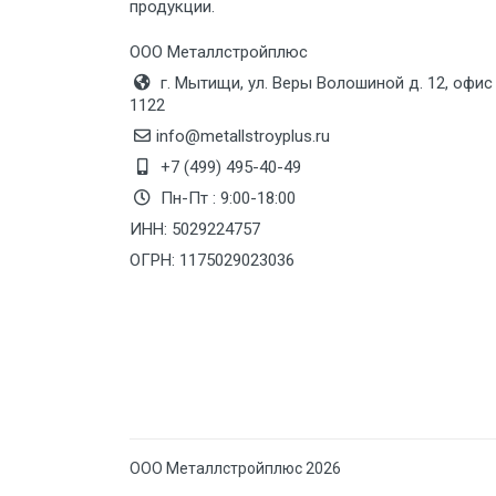
продукции.
Груз до 6 м, вес до 10 тн
ООО Металлстройплюс
Груз до 12 м, вес до 20 тн
г. Мытищи, ул. Веры Волошиной д. 12, офис
1122
Манипулятор до 6 м, вес до 5 тн
info@metallstroyplus.ru
+7 (499) 495-40-49
Пн-Пт : 9:00-18:00
Манипулятор до 6 м, вес до 8 тн
ИНН: 5029224757
ОГРН: 1175029023036
Манипулятор до 6 м, вес до 10 тн
Манипулятор до 12 м, вес до 20
тн
ООО Металлстройплюс 2026