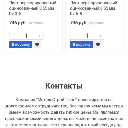
Ручная погрузка оплачивается
Лист перфорированный
Лист перфорированный
оцинкованный 0.55 мм
оцинкованный 0.55 мм
дополнительно в размере, установленном
Rv 3-5
Rv 5-8
поставщиком.
746
руб.
746
руб.
за тонну
за тонну
Уведомление об оплате обязательно.
В корзину
При доставке товара, Клиент заранее
В корзину
обязан обеспечить подъезные пути для
разгружаемого а/м. На разгрузку
автомобиля предоставляется не более 2-х
часов.
Контакты
Стоимость доставки по РФ
рассчитывается индивидуально.
Компания “МеталлСтройПлюс” ориентируется на
долгосрочное сотрудничество, благодаря чему мы всегда
имеем возможность давать гибкие цены. Мы являемся
профессионалами своего дела, вы можете не сомневаться
в компетентности нашего персонала, который всегда рад