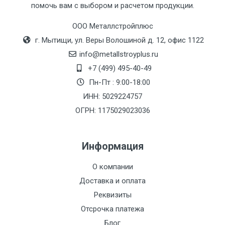
Тип
Ставка
ТТК
Садовое
1к
помочь вам с выбором и расчетом продукции.
транспорта
по
ООО Металлстройплюс
Москве
г. Мытищи, ул. Веры Волошиной д. 12, офис 1122
(7+1ч.)
info@metallstroyplus.ru
Груз до 6 м,
5500 с
500
500
27р
+7 (499) 495-40-49
вес до 1.5 тн
НДС
МК
Пн-Пт : 9:00-18:00
ИНН: 5029224757
Груз до 6 м,
6500 с
1000
1000
35р
ОГРН: 1175029023036
вес до 2 тн
НДС
МК
Информация
Груз до 6 м,
7500 с
1000
1000
35р
вес до 3 тн
НДС
МК
О компании
Доставка и оплата
Груз до 6 м,
9000 с
1000
1000
40р
Реквизиты
вес до 5 тн
НДС
МК
Отсрочка платежа
Груз до 6 м,
10000 с
1500
1500
45р
Блог