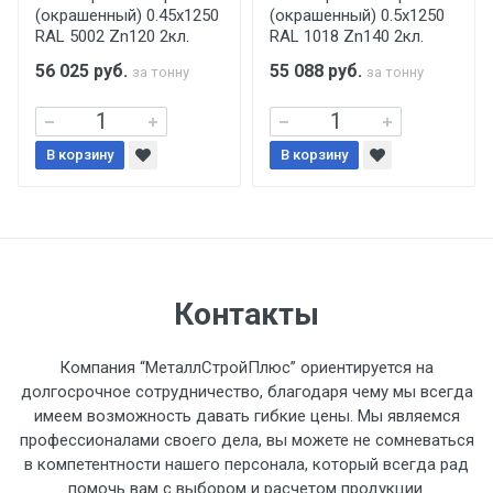
(окрашенный) 0.45x1250
(окрашенный) 0.5x1250
поставщиком.
RAL 5002 Zn120 2кл.
RAL 1018 Zn140 2кл.
56 025
руб.
55 088
руб.
за тонну
за тонну
Уведомление об оплате обязательно.
При доставке товара, Клиент заранее
В корзину
В корзину
обязан обеспечить подъезные пути для
разгружаемого а/м. На разгрузку
автомобиля предоставляется не более 2-х
часов.
Стоимость доставки по РФ
Контакты
рассчитывается индивидуально.
Компания “МеталлСтройПлюс” ориентируется на
долгосрочное сотрудничество, благодаря чему мы всегда
имеем возможность давать гибкие цены. Мы являемся
профессионалами своего дела, вы можете не сомневаться
Тип
Ставка
ТТК
Садовое
1к
в компетентности нашего персонала, который всегда рад
помочь вам с выбором и расчетом продукции.
транспорта
по