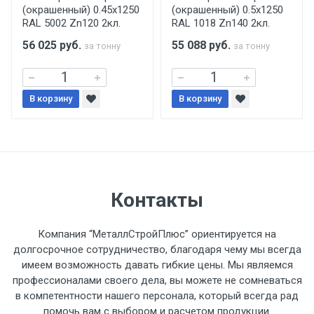
(окрашенный) 0.45x1250
(окрашенный) 0.5x1250
поставщиком.
RAL 5002 Zn120 2кл.
RAL 1018 Zn140 2кл.
56 025
руб.
55 088
руб.
за тонну
за тонну
Уведомление об оплате обязательно.
При доставке товара, Клиент заранее
В корзину
В корзину
обязан обеспечить подъезные пути для
разгружаемого а/м. На разгрузку
автомобиля предоставляется не более 2-х
часов.
Стоимость доставки по РФ
Контакты
рассчитывается индивидуально.
Компания “МеталлСтройПлюс” ориентируется на
долгосрочное сотрудничество, благодаря чему мы всегда
имеем возможность давать гибкие цены. Мы являемся
профессионалами своего дела, вы можете не сомневаться
Тип
Ставка
ТТК
Садовое
1к
в компетентности нашего персонала, который всегда рад
помочь вам с выбором и расчетом продукции.
транспорта
по