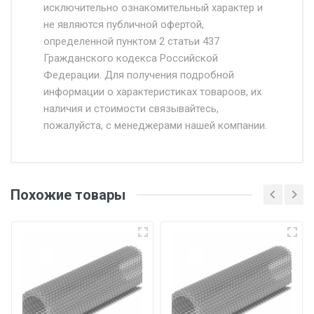
исключительно ознакомительный характер и
Доставка осуществляется собственным и
не являются публичной офертой,
определенной пунктом 2 статьи 437
наёмным транспортом, стоимость
Гражданского кодекса Российской
доставки рассчитывается Ставка + км от
Федерации. Для получения подробной
МКАД, Въезд на ТТК и Садовое кольцо +
информации о характеристиках товароов, их
от 500.
наличия и стоимости связывайтесь,
пожалуйста, с менеджерами нашей компании.
Доставка в течении 1 рабочего дня 24/7.
Отгрузка товара производится при наличии
оригинала доверенности и паспорта. При
Похожие товары
несоблюдении указанных требований,
поставщик вправе отказать покупателю в
передаче товара без возмещения каких-
либо убытков, и требовать от покупателя
уплаты понесенных расходов.
Самовывоз со склада г. Ивантеевка