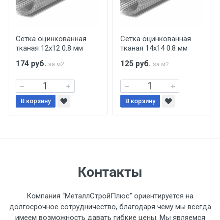
Центральный проезд 27. Погрузка
производится только в открытую машину.
Ручная погрузка оплачивается
Сетка оцинкованная
Сетка оцинкованная
тканая 12х12 0.8 мм
тканая 14х14 0.8 мм
дополнительно в размере, установленном
поставщиком.
174
руб.
125
руб.
за м2
за м2
Уведомление об оплате обязательно.
В корзину
В корзину
При доставке товара, Клиент заранее
обязан обеспечить подъезные пути для
разгружаемого а/м. На разгрузку
автомобиля предоставляется не более 2-х
часов.
Контакты
Стоимость доставки по РФ
Компания “МеталлСтройПлюс” ориентируется на
рассчитывается индивидуально.
долгосрочное сотрудничество, благодаря чему мы всегда
имеем возможность давать гибкие цены. Мы являемся