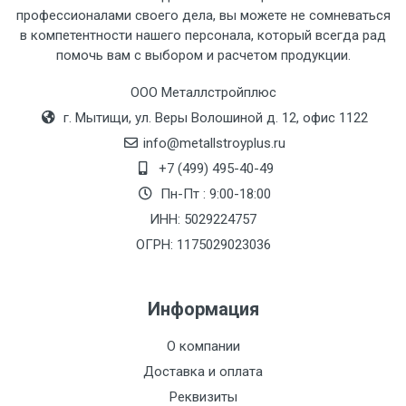
профессионалами своего дела, вы можете не сомневаться
в компетентности нашего персонала, который всегда рад
помочь вам с выбором и расчетом продукции.
Тип
Ставка
ТТК
Садовое
1к
транспорта
по
ООО Металлстройплюс
Москве
г. Мытищи, ул. Веры Волошиной д. 12, офис 1122
(7+1ч.)
info@metallstroyplus.ru
+7 (499) 495-40-49
Груз до 6 м,
5500 с
500
500
27р
Пн-Пт : 9:00-18:00
вес до 1.5 тн
НДС
МК
ИНН: 5029224757
ОГРН: 1175029023036
Груз до 6 м,
6500 с
1000
1000
35р
вес до 2 тн
НДС
МК
Информация
Груз до 6 м,
7500 с
1000
1000
35р
О компании
вес до 3 тн
НДС
МК
Доставка и оплата
Груз до 6 м,
9000 с
1000
1000
40р
Реквизиты