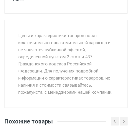
Стоимость доставки от 4500 руб. по
Москве и Московской области.
Цены и характеристики товаров носят
исключительно ознакомительный характер и
Доставка осуществляется собственным и
не являются публичной офертой,
определенной пунктом 2 статьи 437
наёмным транспортом, стоимость
Гражданского кодекса Российской
доставки рассчитывается Ставка + км от
Федерации. Для получения подробной
МКАД, Въезд на ТТК и Садовое кольцо +
информации о характеристиках товароов, их
от 500.
наличия и стоимости связывайтесь,
пожалуйста, с менеджерами нашей компании.
Доставка в течении 1 рабочего дня 24/7.
Отгрузка товара производится при наличии
оригинала доверенности и паспорта. При
Похожие товары
несоблюдении указанных требований,