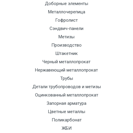
до 6 м, вес
НДС
сог
Доборные элементы
до 5 тн
(7+1ч.)
с
Металлочерепица
тра
Гофролист
отд
Сэндвич-панели
Метизы
Манипулятор
12500 с
2000
2000
По
Производство
до 6 м, вес
НДС
сог
Штакетник
до 8 тн
(7+1ч.)
с
Черный металлопрокат
тра
Нержавеющий металлопрокат
отд
Трубы
Манипулятор
15500 с
2500
2500
По
Детали трубопроводов и метизы
до 6 м, вес
НДС
сог
Оцинкованный металлопрокат
до 10 тн
(7+1ч.)
с
Запорная арматура
тра
Цветные металлы
отд
Поликарбонат
ЖБИ
Манипулятор
21000 с
3000
3000
По