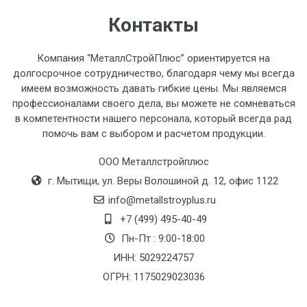
часов.
Контакты
Стоимость доставки по РФ
Компания “МеталлСтройПлюс” ориентируется на
рассчитывается индивидуально.
долгосрочное сотрудничество, благодаря чему мы всегда
имеем возможность давать гибкие цены. Мы являемся
профессионалами своего дела, вы можете не сомневаться
в компетентности нашего персонала, который всегда рад
помочь вам с выбором и расчетом продукции.
Тип
Ставка
ТТК
Садовое
1к
транспорта
по
ООО Металлстройплюс
Москве
г. Мытищи, ул. Веры Волошиной д. 12, офис 1122
(7+1ч.)
info@metallstroyplus.ru
+7 (499) 495-40-49
Груз до 6 м,
5500 с
500
500
27р
Пн-Пт : 9:00-18:00
вес до 1.5 тн
НДС
МК
ИНН: 5029224757
ОГРН: 1175029023036
Груз до 6 м,
6500 с
1000
1000
35р
вес до 2 тн
НДС
МК