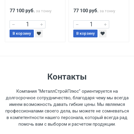
поставщиком.
77 100
руб.
77 100
руб.
за тонну
за тонну
Уведомление об оплате обязательно.
В корзину
При доставке товара, Клиент заранее
В корзину
обязан обеспечить подъезные пути для
разгружаемого а/м. На разгрузку
автомобиля предоставляется не более 2-х
часов.
Контакты
Стоимость доставки по РФ
рассчитывается индивидуально.
Компания “МеталлСтройПлюс” ориентируется на
долгосрочное сотрудничество, благодаря чему мы всегда
имеем возможность давать гибкие цены. Мы являемся
профессионалами своего дела, вы можете не сомневаться
в компетентности нашего персонала, который всегда рад
Тип
Ставка
ТТК
Садовое
1к
помочь вам с выбором и расчетом продукции.
транспорта
по