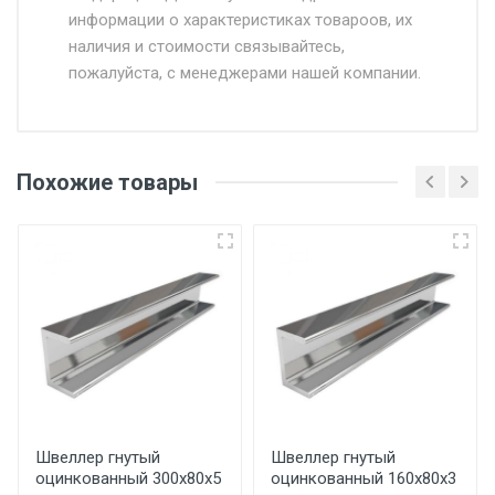
информации о характеристиках товароов, их
от 500.
наличия и стоимости связывайтесь,
пожалуйста, с менеджерами нашей компании.
Доставка в течении 1 рабочего дня 24/7.
Отгрузка товара производится при наличии
оригинала доверенности и паспорта. При
Похожие товары
несоблюдении указанных требований,
поставщик вправе отказать покупателю в
передаче товара без возмещения каких-
либо убытков, и требовать от покупателя
уплаты понесенных расходов.
Самовывоз со склада г. Ивантеевка
Центральный проезд 27. Погрузка
производится только в открытую машину.
Ручная погрузка оплачивается
Швеллер гнутый
Швеллер гнутый
оцинкованный 300х80х5
оцинкованный 160х80х3
дополнительно в размере, установленном