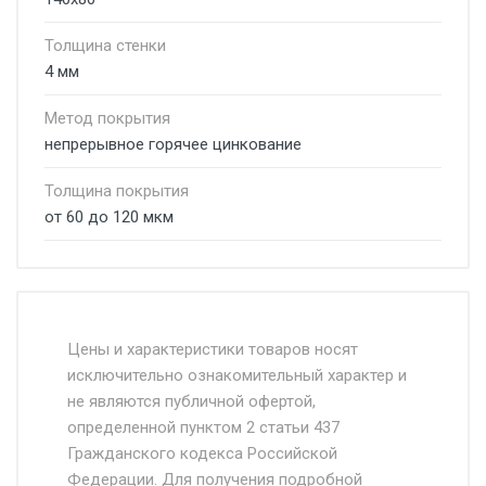
Толщина стенки
4 мм
Метод покрытия
непрерывное горячее цинкование
Толщина покрытия
от 60 до 120 мкм
Стоимость доставки от 4500 руб. по
Москве и Московской области.
Цены и характеристики товаров носят
исключительно ознакомительный характер и
Доставка осуществляется собственным и
не являются публичной офертой,
определенной пунктом 2 статьи 437
наёмным транспортом, стоимость
Гражданского кодекса Российской
доставки рассчитывается Ставка + км от
Федерации. Для получения подробной
МКАД, Въезд на ТТК и Садовое кольцо +