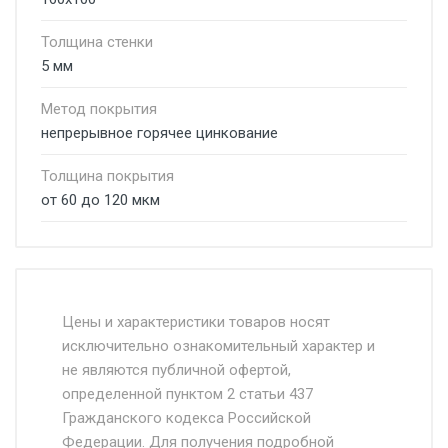
Толщина стенки
5 мм
Метод покрытия
непрерывное горячее цинкование
Толщина покрытия
от 60 до 120 мкм
Стоимость доставки от 4500 руб. по
Москве и Московской области.
Цены и характеристики товаров носят
исключительно ознакомительный характер и
Доставка осуществляется собственным и
не являются публичной офертой,
определенной пунктом 2 статьи 437
наёмным транспортом, стоимость
Гражданского кодекса Российской
доставки рассчитывается Ставка + км от
Федерации. Для получения подробной
МКАД, Въезд на ТТК и Садовое кольцо +