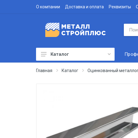
О компании
Доставка и оплата
Реквизиты
Проф
Каталог
Профнастил
Главная
Каталог
Оцинкованный металло
Водосточная система
Доборные элементы
Металлочерепица
Гофролист
Сэндвич-панели
Метизы