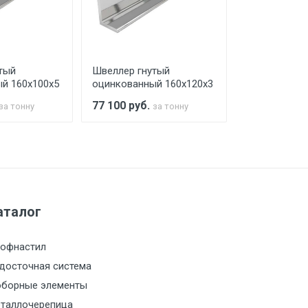
го а/м. На разгрузку автомобиля
тый
Швеллер гнутый
Швеллер гну
й 160х100х5
оцинкованный 160х120х3
оцинкованны
77 100
руб.
77 100
руб.
за тонну
за тонну
а МКАД
м за МКАД
аталог
м за МКАД
офнастил
м за МКАД
досточная система
борные элементы
м за МКАД
таллочерепица