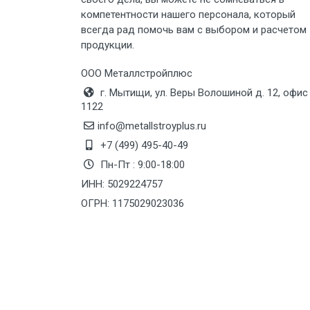
компетентности нашего персонала, который
Груз до 6 м, вес до 8 тн
всегда рад помочь вам с выбором и расчетом
продукции.
Груз до 6 м, вес до 10 тн
ООО Металлстройплюс
г. Мытищи, ул. Веры Волошиной д. 12, офис
Груз до 12 м, вес до 20 тн
1122
info@metallstroyplus.ru
Манипулятор до 6 м, вес до 5 тн
+7 (499) 495-40-49
Пн-Пт : 9:00-18:00
ИНН: 5029224757
Манипулятор до 6 м, вес до 8 тн
ОГРН: 1175029023036
Манипулятор до 6 м, вес до 10 тн
Манипулятор до 12 м, вес до 20