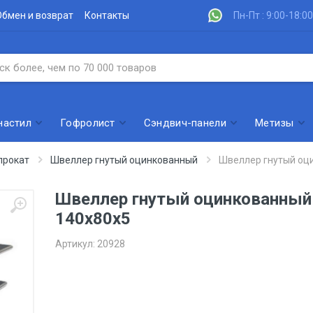
Обмен и возврат
Контакты
Пн-Пт : 9:00-18:00
настил
Гофролист
Сэндвич-панели
Метизы
прокат
Швеллер гнутый оцинкованный
Швеллер гнутый оц
Швеллер гнутый оцинкованный
140х80х5
Артикул:
20928