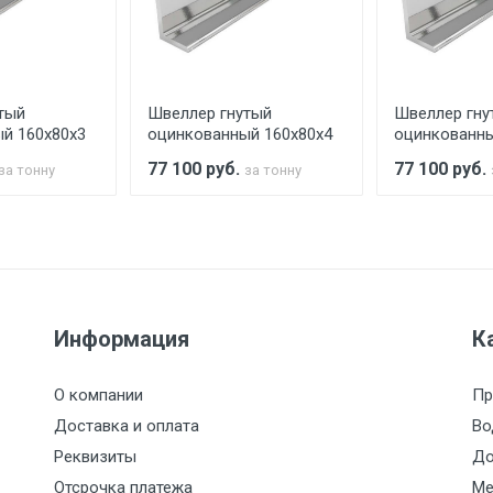
аранее обязан обеспечить подъезные пути для разгружаемо
асов.
тый
Швеллер гнутый
Швеллер гну
считывается индивидуально.
й 160х80х3
оцинкованный 160х80х4
оцинкованны
77 100
руб.
77 100
руб.
за тонну
за тонну
Ставка по Москве
ТТК
Садовое
1км з
(7+1ч.)
5500 с НДС
500
500
27р./к
Информация
К
6500 с НДС
1000
1000
35р./к
О компании
Пр
7500 с НДС
1000
1000
35р./к
Доставка и оплата
Во
Реквизиты
До
9000 с НДС
1000
1000
40р./к
Отсрочка платежа
Ме