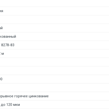
ия
ый
кованный
 8278-83
2 м
80
ерывное горячее цинкование
0 до 120 мкм