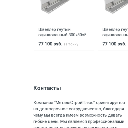
При доставке товара, Клиент з
предоставляется не более 2-х ч
тый
Швеллер гнутый
Швеллер гну
Стоимость доставки по РФ рас
й 200х100х3
оцинкованный 300х80х5
оцинкованны
77 100
руб.
77 100
руб.
за тонну
за тонну
Тип транспорта
Груз до 6 м, вес до 1.5 тн
Контакты
Груз до 6 м, вес до 2 тн
Компания “МеталлСтройПлюс” ориентируется
на долгосрочное сотрудничество, благодаря
Груз до 6 м, вес до 3 тн
чему мы всегда имеем возможность давать
гибкие цены. Мы являемся профессионалами
Груз до 6 м, вес до 5 тн
своего дела, вы можете не сомневаться в