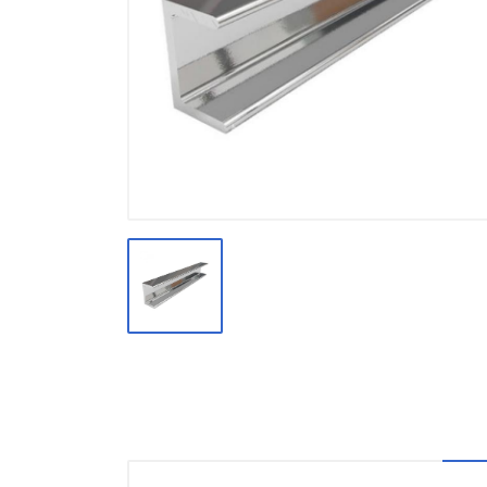
Производство
Штакетник
Черный металлопрокат
Нержавеющий металлопрокат
Трубы
Детали трубопроводов и
метизы
Оцинкованный металлопрокат
Запорная арматура
Цветные металлы
Поликарбонат
ЖБИ