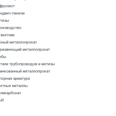
фролист
м за МКАД
ндвич-панели
тизы
м за МКАД
оизводство
акетник
м за МКАД
рный металлопрокат
ржавеющий металлопрокат
ласованию с транспортным
ом
убы
тали трубопроводов и метизы
ласованию с транспортным
инкованный металлопрокат
ом
порная арматура
етные металлы
ласованию с транспортным
ликарбонат
ом
БИ
ласованию с транспортным