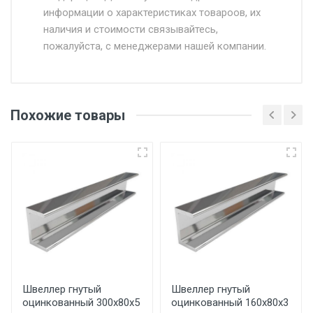
информации о характеристиках товароов, их
от 500.
наличия и стоимости связывайтесь,
пожалуйста, с менеджерами нашей компании.
Доставка в течении 1 рабочего дня 24/7.
Отгрузка товара производится при наличии
оригинала доверенности и паспорта. При
Похожие товары
несоблюдении указанных требований,
поставщик вправе отказать покупателю в
передаче товара без возмещения каких-
либо убытков, и требовать от покупателя
уплаты понесенных расходов.
Самовывоз со склада г. Ивантеевка
Центральный проезд 27. Погрузка
производится только в открытую машину.
Ручная погрузка оплачивается
Швеллер гнутый
Швеллер гнутый
оцинкованный 300х80х5
оцинкованный 160х80х3
дополнительно в размере, установленном