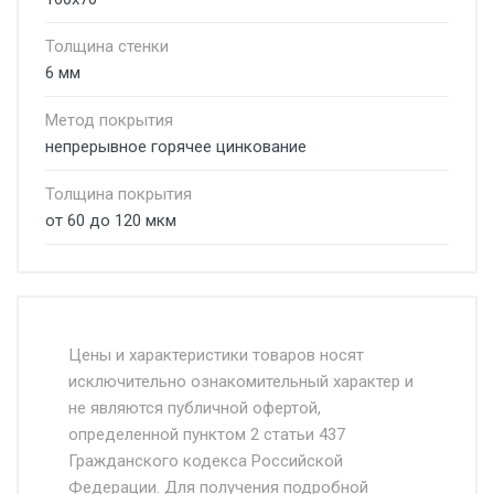
Толщина стенки
6 мм
Метод покрытия
непрерывное горячее цинкование
Толщина покрытия
от 60 до 120 мкм
Стоимость доставки от 4500 руб. по
Москве и Московской области.
Цены и характеристики товаров носят
исключительно ознакомительный характер и
Доставка осуществляется собственным и
не являются публичной офертой,
определенной пунктом 2 статьи 437
наёмным транспортом, стоимость
Гражданского кодекса Российской
доставки рассчитывается Ставка + км от
Федерации. Для получения подробной
МКАД, Въезд на ТТК и Садовое кольцо +