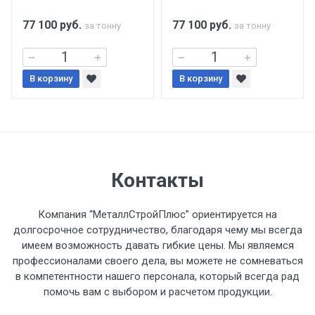
поставщиком.
77 100
руб.
77 100
руб.
за тонну
за тонну
Уведомление об оплате обязательно.
В корзину
При доставке товара, Клиент заранее
В корзину
обязан обеспечить подъезные пути для
разгружаемого а/м. На разгрузку
автомобиля предоставляется не более 2-х
часов.
Контакты
Стоимость доставки по РФ
рассчитывается индивидуально.
Компания “МеталлСтройПлюс” ориентируется на
долгосрочное сотрудничество, благодаря чему мы всегда
имеем возможность давать гибкие цены. Мы являемся
профессионалами своего дела, вы можете не сомневаться
в компетентности нашего персонала, который всегда рад
Тип
Ставка
ТТК
Садовое
1к
помочь вам с выбором и расчетом продукции.
транспорта
по