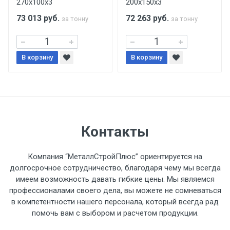
270х100х3
200х150х3
поставщиком.
73 013
руб.
72 263
руб.
за тонну
за тонну
Уведомление об оплате обязательно.
В корзину
При доставке товара, Клиент заранее
В корзину
обязан обеспечить подъезные пути для
разгружаемого а/м. На разгрузку
автомобиля предоставляется не более 2-х
часов.
Контакты
Стоимость доставки по РФ
рассчитывается индивидуально.
Компания “МеталлСтройПлюс” ориентируется на
долгосрочное сотрудничество, благодаря чему мы всегда
имеем возможность давать гибкие цены. Мы являемся
профессионалами своего дела, вы можете не сомневаться
в компетентности нашего персонала, который всегда рад
Тип
Ставка
ТТК
Садовое
1к
помочь вам с выбором и расчетом продукции.
транспорта
по