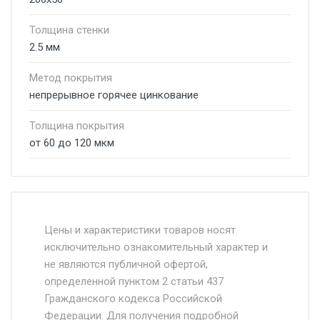
Толщина стенки
2.5 мм
Метод покрытия
непрерывное горячее цинкование
Толщина покрытия
от 60 до 120 мкм
Стоимость доставки от 4500 руб. по
Москве и Московской области.
Цены и характеристики товаров носят
исключительно ознакомительный характер и
Доставка осуществляется собственным и
не являются публичной офертой,
определенной пунктом 2 статьи 437
наёмным транспортом, стоимость
Гражданского кодекса Российской
доставки рассчитывается Ставка + км от
Федерации. Для получения подробной
МКАД, Въезд на ТТК и Садовое кольцо +