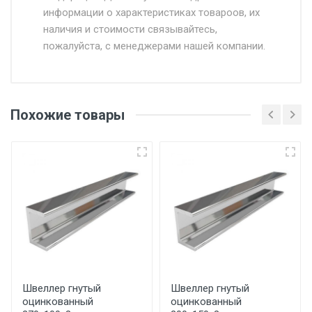
информации о характеристиках товароов, их
от 500.
наличия и стоимости связывайтесь,
пожалуйста, с менеджерами нашей компании.
Доставка в течении 1 рабочего дня 24/7.
Отгрузка товара производится при наличии
оригинала доверенности и паспорта. При
Похожие товары
несоблюдении указанных требований,
поставщик вправе отказать покупателю в
передаче товара без возмещения каких-
либо убытков, и требовать от покупателя
уплаты понесенных расходов.
Самовывоз со склада г. Ивантеевка
Центральный проезд 27. Погрузка
производится только в открытую машину.
Ручная погрузка оплачивается
Швеллер гнутый
Швеллер гнутый
оцинкованный
оцинкованный
дополнительно в размере, установленном