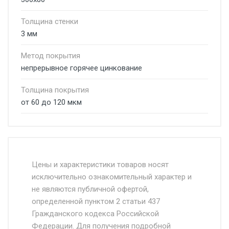
Толщина стенки
3 мм
Метод покрытия
непрерывное горячее цинкование
Толщина покрытия
от 60 до 120 мкм
Стоимость доставки от 4500 руб. по
Москве и Московской области.
Цены и характеристики товаров носят
исключительно ознакомительный характер и
Доставка осуществляется собственным и
не являются публичной офертой,
определенной пунктом 2 статьи 437
наёмным транспортом, стоимость
Гражданского кодекса Российской
доставки рассчитывается Ставка + км от
Федерации. Для получения подробной
МКАД, Въезд на ТТК и Садовое кольцо +