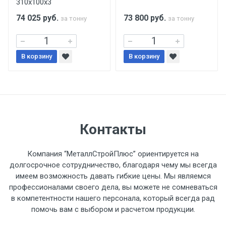
310х100х3
поставщиком.
74 025
руб.
73 800
руб.
за тонну
за тонну
Уведомление об оплате обязательно.
В корзину
При доставке товара, Клиент заранее
В корзину
обязан обеспечить подъезные пути для
разгружаемого а/м. На разгрузку
автомобиля предоставляется не более 2-х
часов.
Контакты
Стоимость доставки по РФ
рассчитывается индивидуально.
Компания “МеталлСтройПлюс” ориентируется на
долгосрочное сотрудничество, благодаря чему мы всегда
имеем возможность давать гибкие цены. Мы являемся
профессионалами своего дела, вы можете не сомневаться
в компетентности нашего персонала, который всегда рад
Тип
Ставка
ТТК
Садовое
1к
помочь вам с выбором и расчетом продукции.
транспорта
по