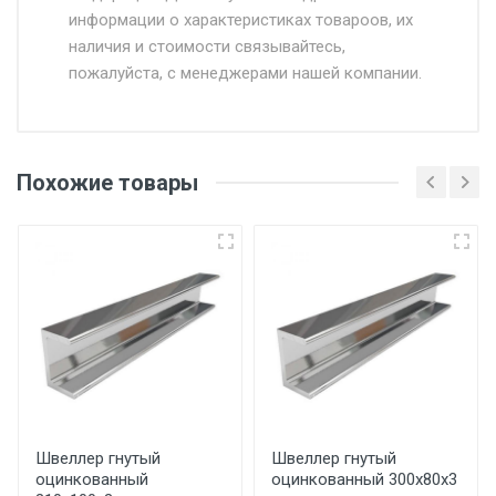
информации о характеристиках товароов, их
от 500.
наличия и стоимости связывайтесь,
пожалуйста, с менеджерами нашей компании.
Доставка в течении 1 рабочего дня 24/7.
Отгрузка товара производится при наличии
оригинала доверенности и паспорта. При
Похожие товары
несоблюдении указанных требований,
поставщик вправе отказать покупателю в
передаче товара без возмещения каких-
либо убытков, и требовать от покупателя
уплаты понесенных расходов.
Самовывоз со склада г. Ивантеевка
Центральный проезд 27. Погрузка
производится только в открытую машину.
Ручная погрузка оплачивается
Швеллер гнутый
Швеллер гнутый
оцинкованный
оцинкованный 300х80х3
дополнительно в размере, установленном