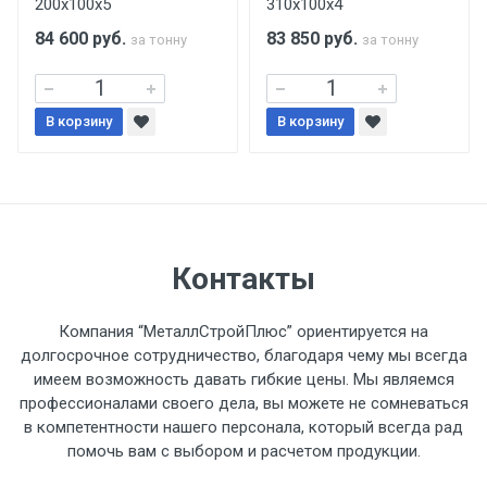
200х100х5
310х100х4
поставщиком.
84 600
руб.
83 850
руб.
за тонну
за тонну
Уведомление об оплате обязательно.
В корзину
При доставке товара, Клиент заранее
В корзину
обязан обеспечить подъезные пути для
разгружаемого а/м. На разгрузку
автомобиля предоставляется не более 2-х
часов.
Контакты
Стоимость доставки по РФ
рассчитывается индивидуально.
Компания “МеталлСтройПлюс” ориентируется на
долгосрочное сотрудничество, благодаря чему мы всегда
имеем возможность давать гибкие цены. Мы являемся
профессионалами своего дела, вы можете не сомневаться
в компетентности нашего персонала, который всегда рад
Тип
Ставка
ТТК
Садовое
1к
помочь вам с выбором и расчетом продукции.
транспорта
по