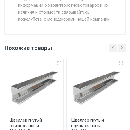
информации о характеристиках товароов, их
от 500.
наличия и стоимости связывайтесь,
пожалуйста, с менеджерами нашей компании.
Доставка в течении 1 рабочего дня 24/7.
Отгрузка товара производится при наличии
оригинала доверенности и паспорта. При
Похожие товары
несоблюдении указанных требований,
поставщик вправе отказать покупателю в
передаче товара без возмещения каких-
либо убытков, и требовать от покупателя
уплаты понесенных расходов.
Самовывоз со склада г. Ивантеевка
Центральный проезд 27. Погрузка
производится только в открытую машину.
Ручная погрузка оплачивается
Швеллер гнутый
Швеллер гнутый
оцинкованный
оцинкованный
дополнительно в размере, установленном