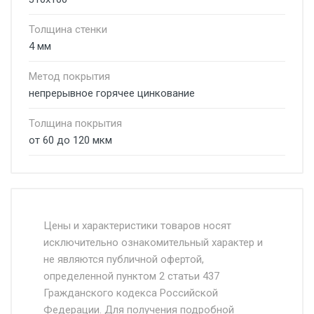
Толщина стенки
4 мм
Метод покрытия
непрерывное горячее цинкование
Толщина покрытия
от 60 до 120 мкм
Стоимость доставки от 4500 руб. по
Москве и Московской области.
Цены и характеристики товаров носят
исключительно ознакомительный характер и
Доставка осуществляется собственным и
не являются публичной офертой,
определенной пунктом 2 статьи 437
наёмным транспортом, стоимость
Гражданского кодекса Российской
доставки рассчитывается Ставка + км от
Федерации. Для получения подробной
МКАД, Въезд на ТТК и Садовое кольцо +