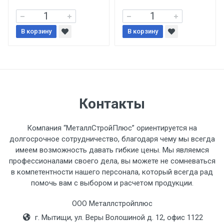
При доставке товара, Клиент заранее
В корзину
В корзину
обязан обеспечить подъезные пути для
разгружаемого а/м. На разгрузку
автомобиля предоставляется не более 2-х
часов.
Стоимость доставки по РФ
Контакты
рассчитывается индивидуально.
Компания “МеталлСтройПлюс” ориентируется на
долгосрочное сотрудничество, благодаря чему мы всегда
имеем возможность давать гибкие цены. Мы являемся
профессионалами своего дела, вы можете не сомневаться
Тип
Ставка
ТТК
Садовое
1к
в компетентности нашего персонала, который всегда рад
помочь вам с выбором и расчетом продукции.
транспорта
по
Москве
ООО Металлстройплюс
(7+1ч.)
г. Мытищи, ул. Веры Волошиной д. 12, офис 1122