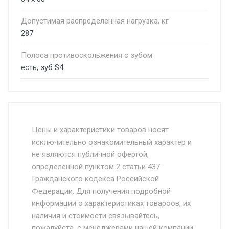
Допустимая распределенная нагрузка, кг
287
Полоса противоскольжения с зубом
есть, зуб S4
Стоимость доставки от 4500 руб. по
Москве и Московской области.
Цены и характеристики товаров носят
исключительно ознакомительный характер и
Доставка осуществляется собственным и
не являются публичной офертой,
определенной пунктом 2 статьи 437
наёмным транспортом, стоимость
Гражданского кодекса Российской
доставки рассчитывается Ставка + км от
Федерации. Для получения подробной
МКАД, Въезд на ТТК и Садовое кольцо +
информации о характеристиках товароов, их
от 500.
наличия и стоимости связывайтесь,
пожалуйста, с менеджерами нашей компании.