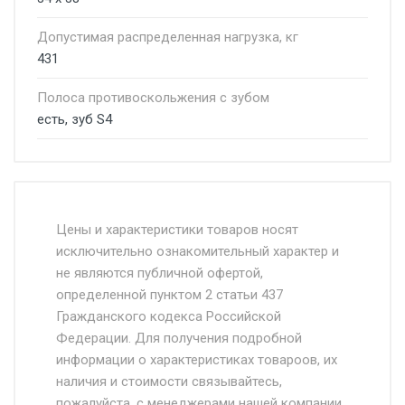
Допустимая распределенная нагрузка, кг
431
Полоса противоскольжения с зубом
есть, зуб S4
Стоимость доставки от 4500 руб. по
Москве и Московской области.
Цены и характеристики товаров носят
исключительно ознакомительный характер и
Доставка осуществляется собственным и
не являются публичной офертой,
определенной пунктом 2 статьи 437
наёмным транспортом, стоимость
Гражданского кодекса Российской
доставки рассчитывается Ставка + км от
Федерации. Для получения подробной
МКАД, Въезд на ТТК и Садовое кольцо +
информации о характеристиках товароов, их
от 500.
наличия и стоимости связывайтесь,
пожалуйста, с менеджерами нашей компании.