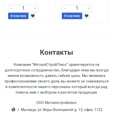
При доставке товара, Клиент заранее
В корзину
В корзину
обязан обеспечить подъезные пути для
разгружаемого а/м. На разгрузку
автомобиля предоставляется не более 2-х
часов.
Стоимость доставки по РФ
Контакты
рассчитывается индивидуально.
Компания “МеталлСтройПлюс” ориентируется на
долгосрочное сотрудничество, благодаря чему мы всегда
имеем возможность давать гибкие цены. Мы являемся
профессионалами своего дела, вы можете не сомневаться
Тип
Ставка
ТТК
Садовое
1к
в компетентности нашего персонала, который всегда рад
помочь вам с выбором и расчетом продукции.
транспорта
по
Москве
ООО Металлстройплюс
(7+1ч.)
г. Мытищи, ул. Веры Волошиной д. 12, офис 1122