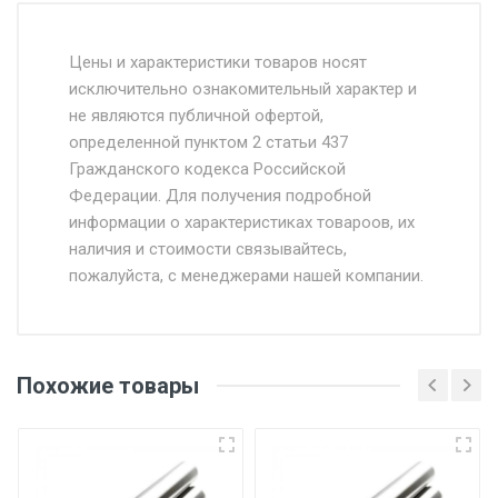
Стоимость доставки от 4500 руб. по
Москве и Московской области.
Цены и характеристики товаров носят
исключительно ознакомительный характер и
Доставка осуществляется собственным и
не являются публичной офертой,
определенной пунктом 2 статьи 437
наёмным транспортом, стоимость
Гражданского кодекса Российской
доставки рассчитывается Ставка + км от
Федерации. Для получения подробной
МКАД, Въезд на ТТК и Садовое кольцо +
информации о характеристиках товароов, их
от 500.
наличия и стоимости связывайтесь,
пожалуйста, с менеджерами нашей компании.
Доставка в течении 1 рабочего дня 24/7.
Отгрузка товара производится при наличии
оригинала доверенности и паспорта. При
Похожие товары
несоблюдении указанных требований,
поставщик вправе отказать покупателю в
передаче товара без возмещения каких-
либо убытков, и требовать от покупателя