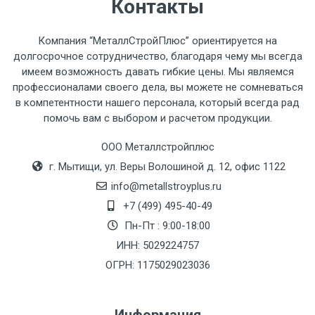
Стоимость доставки по РФ
Контакты
рассчитывается индивидуально.
Компания “МеталлСтройПлюс” ориентируется на
долгосрочное сотрудничество, благодаря чему мы всегда
имеем возможность давать гибкие цены. Мы являемся
профессионалами своего дела, вы можете не сомневаться
Тип
Ставка
ТТК
Садовое
1к
в компетентности нашего персонала, который всегда рад
помочь вам с выбором и расчетом продукции.
транспорта
по
Москве
ООО Металлстройплюс
(7+1ч.)
г. Мытищи, ул. Веры Волошиной д. 12, офис 1122
info@metallstroyplus.ru
Груз до 6 м,
5500 с
500
500
27р
+7 (499) 495-40-49
вес до 1.5 тн
НДС
МК
Пн-Пт : 9:00-18:00
ИНН: 5029224757
Груз до 6 м,
6500 с
1000
1000
35р
вес до 2 тн
НДС
МК
ОГРН: 1175029023036
Груз до 6 м,
7500 с
1000
1000
35р