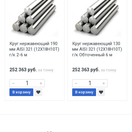
уплаты понесенных расходов.
Самовывоз со склада г. Ивантеевка
Центральный проезд 27. Погрузка
производится только в открытую машину.
Ручная погрузка оплачивается
Круг нержавеющий 190
Круг нержавеющий 130
мм AISI 321 (12Х18Н10Т)
мм AISI 321 (12Х18Н10Т)
дополнительно в размере, установленном
г/к 2-6 м
г/к Обточенный 6 м
поставщиком.
252 363
руб.
252 363
руб.
за тонну
за тонну
Уведомление об оплате обязательно.
При доставке товара, Клиент заранее
В корзину
В корзину
обязан обеспечить подъезные пути для
разгружаемого а/м. На разгрузку
автомобиля предоставляется не более 2-х
часов.