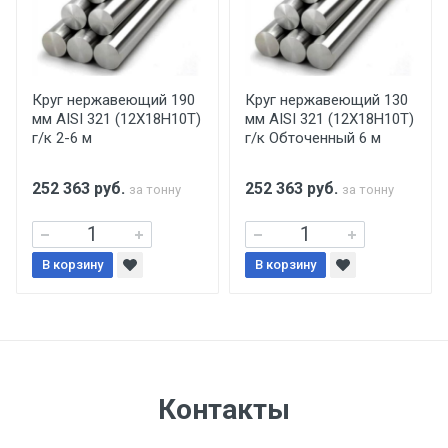
Самовывоз со склада г. Ивантеевка
Центральный проезд 27. Погрузка
производится только в открытую машину.
Ручная погрузка оплачивается
Круг нержавеющий 190
Круг нержавеющий 130
мм AISI 321 (12Х18Н10Т)
мм AISI 321 (12Х18Н10Т)
дополнительно в размере, установленном
г/к 2-6 м
г/к Обточенный 6 м
поставщиком.
252 363
руб.
252 363
руб.
за тонну
за тонну
Уведомление об оплате обязательно.
При доставке товара, Клиент заранее
В корзину
В корзину
обязан обеспечить подъезные пути для
разгружаемого а/м. На разгрузку
автомобиля предоставляется не более 2-х
часов.
Стоимость доставки по РФ
Контакты
рассчитывается индивидуально.