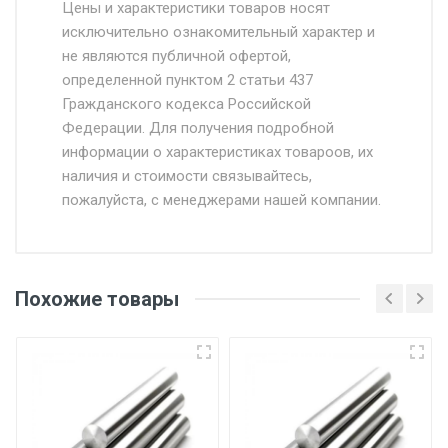
Москве и Московской области.
Цены и характеристики товаров носят
исключительно ознакомительный характер и
Доставка осуществляется собственным и
не являются публичной офертой,
определенной пунктом 2 статьи 437
наёмным транспортом, стоимость
Гражданского кодекса Российской
доставки рассчитывается Ставка + км от
Федерации. Для получения подробной
МКАД, Въезд на ТТК и Садовое кольцо +
информации о характеристиках товароов, их
от 500.
наличия и стоимости связывайтесь,
пожалуйста, с менеджерами нашей компании.
Доставка в течении 1 рабочего дня 24/7.
Отгрузка товара производится при наличии
оригинала доверенности и паспорта. При
Похожие товары
несоблюдении указанных требований,
поставщик вправе отказать покупателю в
передаче товара без возмещения каких-
либо убытков, и требовать от покупателя
уплаты понесенных расходов.