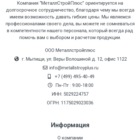
Компания “МеталлСтройПлюс” ориентируется на
долгосрочное сотрудничество, благодаря чему мы всегда
имеем возможность давать гибкие цены. Мы являемся
профессионалами своего дела, вы можете не сомневаться
Тип
Ставка
ТТК
Садовое
1к
в компетентности нашего персонала, который всегда рад
помочь вам с выбором и расчетом продукции.
транспорта
по
Москве
ООО Металлстройплюс
(7+1ч.)
г. Мытищи, ул. Веры Волошиной д. 12, офис 1122
info@metallstroyplus.ru
Груз до 6 м,
5500 с
500
500
27р
+7 (499) 495-40-49
вес до 1.5 тн
НДС
МК
Пн-Пт : 9:00-18:00
ИНН: 5029224757
Груз до 6 м,
6500 с
1000
1000
35р
вес до 2 тн
НДС
МК
ОГРН: 1175029023036
Груз до 6 м,
7500 с
1000
1000
35р
Информация
вес до 3 тн
НДС
МК
О компании