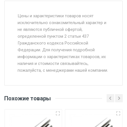
Стоимость доставки от 4500 руб. по
Москве и Московской области.
Цены и характеристики товаров носят
исключительно ознакомительный характер и
Доставка осуществляется собственным и
не являются публичной офертой,
определенной пунктом 2 статьи 437
наёмным транспортом, стоимость
Гражданского кодекса Российской
доставки рассчитывается Ставка + км от
Федерации. Для получения подробной
МКАД, Въезд на ТТК и Садовое кольцо +
информации о характеристиках товароов, их
от 500.
наличия и стоимости связывайтесь,
пожалуйста, с менеджерами нашей компании.
Доставка в течении 1 рабочего дня 24/7.
Отгрузка товара производится при наличии
оригинала доверенности и паспорта. При
Похожие товары
несоблюдении указанных требований,
поставщик вправе отказать покупателю в
передаче товара без возмещения каких-
либо убытков, и требовать от покупателя