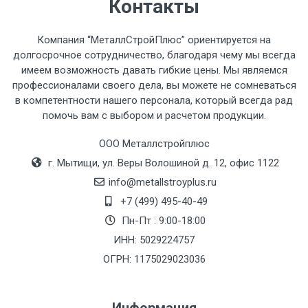
Стоимость доставки по РФ
Контакты
рассчитывается индивидуально.
Компания “МеталлСтройПлюс” ориентируется на
долгосрочное сотрудничество, благодаря чему мы всегда
имеем возможность давать гибкие цены. Мы являемся
профессионалами своего дела, вы можете не сомневаться
Тип
Ставка
ТТК
Садовое
1к
в компетентности нашего персонала, который всегда рад
помочь вам с выбором и расчетом продукции.
транспорта
по
Москве
ООО Металлстройплюс
(7+1ч.)
г. Мытищи, ул. Веры Волошиной д. 12, офис 1122
info@metallstroyplus.ru
Груз до 6 м,
5500 с
500
500
27р
+7 (499) 495-40-49
вес до 1.5 тн
НДС
МК
Пн-Пт : 9:00-18:00
ИНН: 5029224757
Груз до 6 м,
6500 с
1000
1000
35р
вес до 2 тн
НДС
МК
ОГРН: 1175029023036
Груз до 6 м,
7500 с
1000
1000
35р