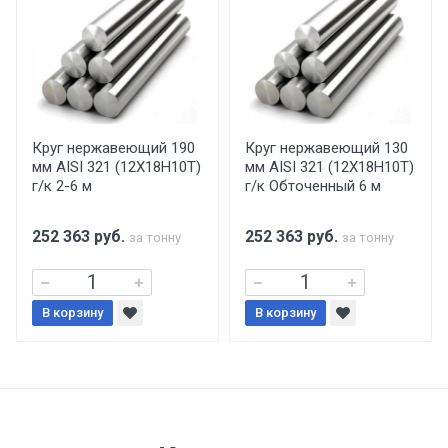
уплаты понесенных расходов.
Самовывоз со склада г. Ивантеевка
Центральный проезд 27. Погрузка
производится только в открытую машину.
Ручная погрузка оплачивается
Круг нержавеющий 190
Круг нержавеющий 130
мм AISI 321 (12Х18Н10Т)
мм AISI 321 (12Х18Н10Т)
дополнительно в размере, установленном
г/к 2-6 м
г/к Обточенный 6 м
поставщиком.
252 363
руб.
252 363
руб.
за тонну
за тонну
Уведомление об оплате обязательно.
При доставке товара, Клиент заранее
В корзину
В корзину
обязан обеспечить подъезные пути для
разгружаемого а/м. На разгрузку
автомобиля предоставляется не более 2-х
часов.