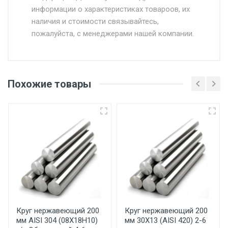
информации о характеристиках товароов, их
от 500.
наличия и стоимости связывайтесь,
пожалуйста, с менеджерами нашей компании.
Доставка в течении 1 рабочего дня 24/7.
Отгрузка товара производится при наличии
оригинала доверенности и паспорта. При
Похожие товары
несоблюдении указанных требований,
поставщик вправе отказать покупателю в
передаче товара без возмещения каких-
либо убытков, и требовать от покупателя
уплаты понесенных расходов.
Самовывоз со склада г. Ивантеевка
Центральный проезд 27. Погрузка
производится только в открытую машину.
Ручная погрузка оплачивается
Круг нержавеющий 200
Круг нержавеющий 200
мм AISI 304 (08Х18Н10)
мм 30Х13 (AISI 420) 2-6
дополнительно в размере, установленном