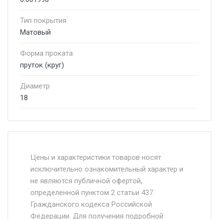
Тип покрытия
Матовый
Форма проката
пруток (круг)
Диаметр
18
Стоимость доставки от 4500 руб. по
Москве и Московской области.
Цены и характеристики товаров носят
исключительно ознакомительный характер и
Доставка осуществляется собственным и
не являются публичной офертой,
определенной пунктом 2 статьи 437
наёмным транспортом, стоимость
Гражданского кодекса Российской
доставки рассчитывается Ставка + км от
Федерации. Для получения подробной
МКАД, Въезд на ТТК и Садовое кольцо +