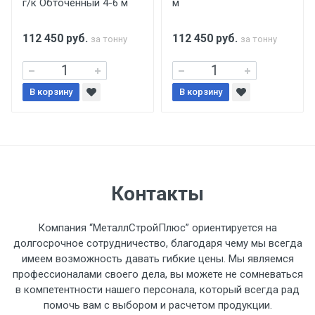
г/к Обточенный 4-6 м
м
поставщиком.
112 450
руб.
112 450
руб.
за тонну
за тонну
Уведомление об оплате обязательно.
При доставке товара, Клиент заранее
В корзину
В корзину
обязан обеспечить подъезные пути для
разгружаемого а/м. На разгрузку
автомобиля предоставляется не более 2-х
часов.
Стоимость доставки по РФ
Контакты
рассчитывается индивидуально.
Компания “МеталлСтройПлюс” ориентируется на
долгосрочное сотрудничество, благодаря чему мы всегда
имеем возможность давать гибкие цены. Мы являемся
профессионалами своего дела, вы можете не сомневаться
Тип
Ставка
ТТК
Садовое
1к
в компетентности нашего персонала, который всегда рад
помочь вам с выбором и расчетом продукции.
транспорта
по