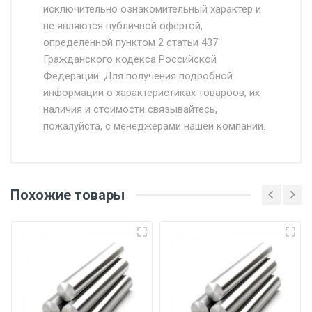
исключительно ознакомительный характер и
Доставка осуществляется собственным и
не являются публичной офертой,
определенной пунктом 2 статьи 437
наёмным транспортом, стоимость
Гражданского кодекса Российской
доставки рассчитывается Ставка + км от
Федерации. Для получения подробной
МКАД, Въезд на ТТК и Садовое кольцо +
информации о характеристиках товароов, их
от 500.
наличия и стоимости связывайтесь,
пожалуйста, с менеджерами нашей компании.
Доставка в течении 1 рабочего дня 24/7.
Отгрузка товара производится при наличии
оригинала доверенности и паспорта. При
Похожие товары
несоблюдении указанных требований,
поставщик вправе отказать покупателю в
передаче товара без возмещения каких-
либо убытков, и требовать от покупателя
уплаты понесенных расходов.
Самовывоз со склада г. Ивантеевка