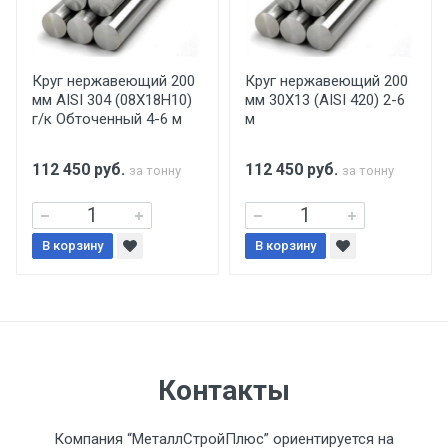
Центральный проезд 27. Погрузка
производится только в открытую машину.
Ручная погрузка оплачивается
Круг нержавеющий 200
Круг нержавеющий 200
мм AISI 304 (08Х18Н10)
мм 30Х13 (AISI 420) 2-6
дополнительно в размере, установленном
г/к Обточенный 4-6 м
м
поставщиком.
112 450
руб.
112 450
руб.
за тонну
за тонну
Уведомление об оплате обязательно.
При доставке товара, Клиент заранее
В корзину
В корзину
обязан обеспечить подъезные пути для
разгружаемого а/м. На разгрузку
автомобиля предоставляется не более 2-х
часов.
Стоимость доставки по РФ
Контакты
рассчитывается индивидуально.
Компания “МеталлСтройПлюс” ориентируется на