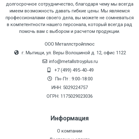
долгосрочное сотрудничество, благодаря чему мы всегда
имеем возможность давать гибкие цены. Мы являемся
профессионалами своего дела, вы можете не сомневаться
Тип
Ставка
ТТК
Садовое
1к
в компетентности нашего персонала, который всегда рад
помочь вам с выбором и расчетом продукции.
транспорта
по
Москве
ООО Металлстройплюс
(7+1ч.)
г. Мытищи, ул. Веры Волошиной д. 12, офис 1122
info@metallstroyplus.ru
Груз до 6 м,
5500 с
500
500
27р
+7 (499) 495-40-49
вес до 1.5 тн
НДС
МК
Пн-Пт : 9:00-18:00
ИНН: 5029224757
Груз до 6 м,
6500 с
1000
1000
35р
вес до 2 тн
НДС
МК
ОГРН: 1175029023036
Груз до 6 м,
7500 с
1000
1000
35р
Информация
вес до 3 тн
НДС
МК
О компании
Груз до 6 м,
9000 с
1000
1000
40р