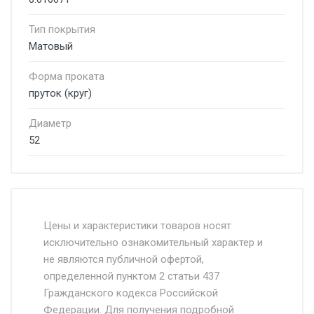
Тип покрытия
Матовый
Форма проката
пруток (круг)
Диаметр
52
Стоимость доставки от 4500 руб. по
Москве и Московской области.
Цены и характеристики товаров носят
исключительно ознакомительный характер и
Доставка осуществляется собственным и
не являются публичной офертой,
определенной пунктом 2 статьи 437
наёмным транспортом, стоимость
Гражданского кодекса Российской
доставки рассчитывается Ставка + км от
Федерации. Для получения подробной
МКАД, Въезд на ТТК и Садовое кольцо +