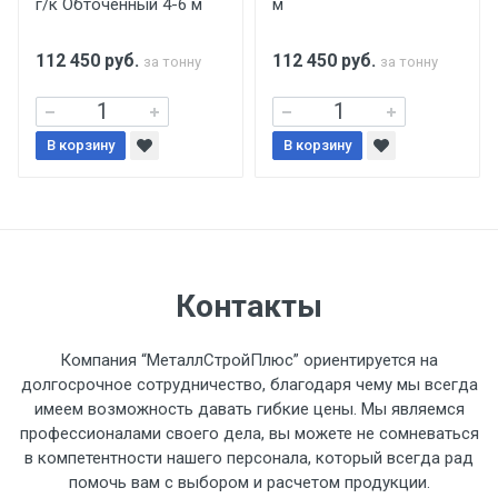
г/к Обточенный 4-6 м
м
поставщиком.
112 450
руб.
112 450
руб.
за тонну
за тонну
Уведомление об оплате обязательно.
При доставке товара, Клиент заранее
В корзину
В корзину
обязан обеспечить подъезные пути для
разгружаемого а/м. На разгрузку
автомобиля предоставляется не более 2-х
часов.
Стоимость доставки по РФ
Контакты
рассчитывается индивидуально.
Компания “МеталлСтройПлюс” ориентируется на
долгосрочное сотрудничество, благодаря чему мы всегда
имеем возможность давать гибкие цены. Мы являемся
профессионалами своего дела, вы можете не сомневаться
Тип
Ставка
ТТК
Садовое
1к
в компетентности нашего персонала, который всегда рад
помочь вам с выбором и расчетом продукции.
транспорта
по