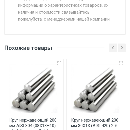
информации о характеристиках товароов, их
от 500.
наличия и стоимости связывайтесь,
пожалуйста, с менеджерами нашей компании.
Доставка в течении 1 рабочего дня 24/7.
Отгрузка товара производится при наличии
оригинала доверенности и паспорта. При
Похожие товары
несоблюдении указанных требований,
поставщик вправе отказать покупателю в
передаче товара без возмещения каких-
либо убытков, и требовать от покупателя
уплаты понесенных расходов.
Самовывоз со склада г. Ивантеевка
Центральный проезд 27. Погрузка
производится только в открытую машину.
Ручная погрузка оплачивается
Круг нержавеющий 200
Круг нержавеющий 200
мм AISI 304 (08Х18Н10)
мм 30Х13 (AISI 420) 2-6
дополнительно в размере, установленном