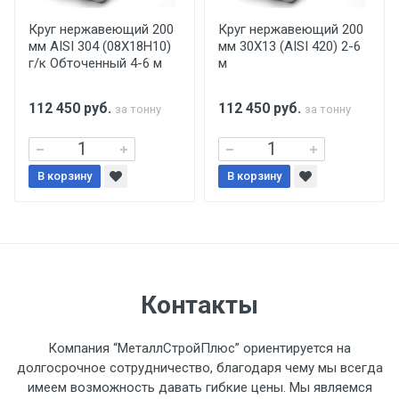
производится только в открытую машину.
Ручная погрузка оплачивается
Круг нержавеющий 200
Круг нержавеющий 200
мм AISI 304 (08Х18Н10)
мм 30Х13 (AISI 420) 2-6
дополнительно в размере, установленном
г/к Обточенный 4-6 м
м
поставщиком.
112 450
руб.
112 450
руб.
за тонну
за тонну
Уведомление об оплате обязательно.
При доставке товара, Клиент заранее
В корзину
В корзину
обязан обеспечить подъезные пути для
разгружаемого а/м. На разгрузку
автомобиля предоставляется не более 2-х
часов.
Стоимость доставки по РФ
Контакты
рассчитывается индивидуально.
Компания “МеталлСтройПлюс” ориентируется на
долгосрочное сотрудничество, благодаря чему мы всегда
имеем возможность давать гибкие цены. Мы являемся