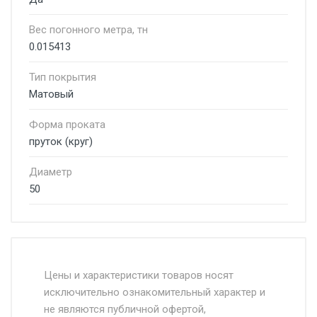
Вес погонного метра, тн
0.015413
Тип покрытия
Матовый
Форма проката
пруток (круг)
Диаметр
50
Стоимость доставки от 4500 руб. по
Москве и Московской области.
Цены и характеристики товаров носят
исключительно ознакомительный характер и
Доставка осуществляется собственным и
не являются публичной офертой,