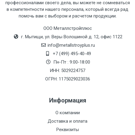
профессионалами своего дела, вы можете не сомневаться
Тип
Ставка
ТТК
Садовое
1к
в компетентности нашего персонала, который всегда рад
помочь вам с выбором и расчетом продукции.
транспорта
по
Москве
ООО Металлстройплюс
(7+1ч.)
г. Мытищи, ул. Веры Волошиной д. 12, офис 1122
info@metallstroyplus.ru
Груз до 6 м,
5500 с
500
500
27р
+7 (499) 495-40-49
вес до 1.5 тн
НДС
МК
Пн-Пт : 9:00-18:00
ИНН: 5029224757
Груз до 6 м,
6500 с
1000
1000
35р
вес до 2 тн
НДС
МК
ОГРН: 1175029023036
Груз до 6 м,
7500 с
1000
1000
35р
Информация
вес до 3 тн
НДС
МК
О компании
Груз до 6 м,
9000 с
1000
1000
40р
Доставка и оплата
вес до 5 тн
НДС
МК
Реквизиты