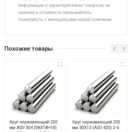
информации о характеристиках товароов, их
от 500.
наличия и стоимости связывайтесь,
пожалуйста, с менеджерами нашей компании.
Доставка в течении 1 рабочего дня 24/7.
Отгрузка товара производится при наличии
оригинала доверенности и паспорта. При
Похожие товары
несоблюдении указанных требований,
поставщик вправе отказать покупателю в
передаче товара без возмещения каких-
либо убытков, и требовать от покупателя
уплаты понесенных расходов.
Самовывоз со склада г. Ивантеевка
Центральный проезд 27. Погрузка
производится только в открытую машину.
Ручная погрузка оплачивается
Круг нержавеющий 200
Круг нержавеющий 200
мм AISI 304 (08Х18Н10)
мм 30Х13 (AISI 420) 2-6
дополнительно в размере, установленном