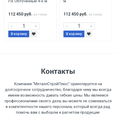
г/к Обточенный 4-6 м
м
поставщиком.
112 450
руб.
112 450
руб.
за тонну
за тонну
Уведомление об оплате обязательно.
При доставке товара, Клиент заранее
В корзину
В корзину
обязан обеспечить подъезные пути для
разгружаемого а/м. На разгрузку
автомобиля предоставляется не более 2-х
часов.
Стоимость доставки по РФ
Контакты
рассчитывается индивидуально.
Компания “МеталлСтройПлюс” ориентируется на
долгосрочное сотрудничество, благодаря чему мы всегда
имеем возможность давать гибкие цены. Мы являемся
профессионалами своего дела, вы можете не сомневаться
Тип
Ставка
ТТК
Садовое
1к
в компетентности нашего персонала, который всегда рад
помочь вам с выбором и расчетом продукции.
транспорта
по