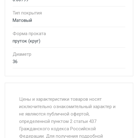
Тип покрытия
Матовый
Форма проката
пруток (круг)
Диаметр
36
Стоимость доставки от 4500 руб. по
Москве и Московской области.
Цены и характеристики товаров носят
исключительно ознакомительный характер и
Доставка осуществляется собственным и
не являются публичной офертой,
определенной пунктом 2 статьи 437
наёмным транспортом, стоимость
Гражданского кодекса Российской
доставки рассчитывается Ставка + км от
Федерации. Для получения подробной
МКАД, Въезд на ТТК и Садовое кольцо +