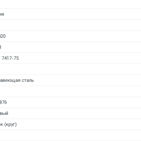
ия
420
3
 7417-75
авеющая сталь
876
вый
к (круг)