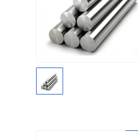
Производство
Штакетник
Черный металлопрокат
Нержавеющий металлопрокат
Трубы
Детали трубопроводов и
метизы
Оцинкованный металлопрокат
Запорная арматура
Цветные металлы
Поликарбонат
ЖБИ