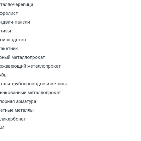
таллочерепица
м за МКАД
фролист
ндвич-панели
м за МКАД
тизы
оизводство
м за МКАД
акетник
рный металлопрокат
ласованию с транспортным
ржавеющий металлопрокат
ом
убы
тали трубопроводов и метизы
ласованию с транспортным
инкованный металлопрокат
ом
порная арматура
ласованию с транспортным
етные металлы
ом
ликарбонат
БИ
ласованию с транспортным