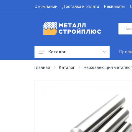
О компании
Доставка и оплата
Реквизиты
Проф
Каталог
Профнастил
Главная
Каталог
Нержавеющий металлоп
Водосточная система
Доборные элементы
Металлочерепица
Гофролист
Сэндвич-панели
Метизы