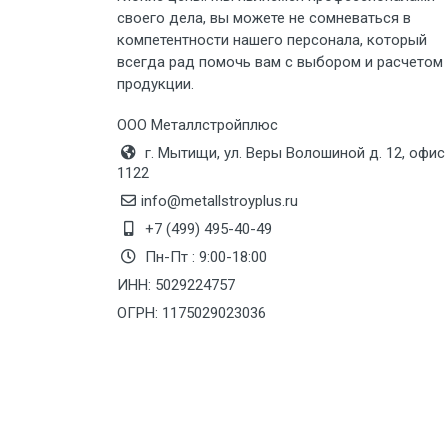
своего дела, вы можете не сомневаться в
Груз до 6 м, вес до 8 тн
компетентности нашего персонала, который
всегда рад помочь вам с выбором и расчетом
продукции.
Груз до 6 м, вес до 10 тн
ООО Металлстройплюс
Груз до 12 м, вес до 20 тн
г. Мытищи, ул. Веры Волошиной д. 12, офис
1122
Манипулятор до 6 м, вес до 5 тн
info@metallstroyplus.ru
+7 (499) 495-40-49
Пн-Пт : 9:00-18:00
Манипулятор до 6 м, вес до 8 тн
ИНН: 5029224757
ОГРН: 1175029023036
Манипулятор до 6 м, вес до 10 тн
Манипулятор до 12 м, вес до 20