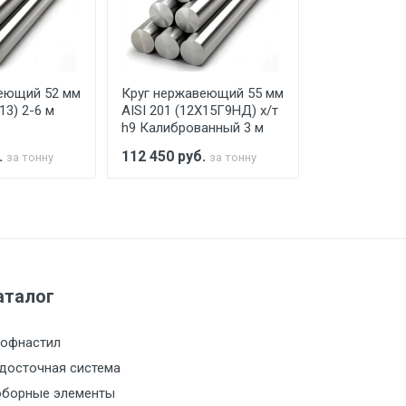
го а/м. На разгрузку автомобиля
еющий 52 мм
Круг нержавеющий 55 мм
Круг нержав
13) 2-6 м
AISI 201 (12Х15Г9НД) х/т
40Х13 (AISI 4
h9 Калиброванный 3 м
.
112 450
руб.
112 450
руб
за тонну
за тонну
а МКАД
м за МКАД
аталог
м за МКАД
офнастил
м за МКАД
досточная система
борные элементы
м за МКАД