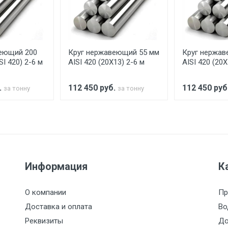
аранее обязан обеспечить подъезные пути для разгружаемо
асов.
еющий 200
Круг нержавеющий 55 мм
Круг нержав
считывается индивидуально.
SI 420) 2-6 м
AISI 420 (20Х13) 2-6 м
AISI 420 (20Х
.
112 450
руб.
112 450
руб
за тонну
за тонну
Ставка по Москве
ТТК
Садовое
1км з
(7+1ч.)
5500 с НДС
500
500
27р./к
Информация
К
6500 с НДС
1000
1000
35р./к
О компании
Пр
7500 с НДС
1000
1000
35р./к
Доставка и оплата
Во
Реквизиты
До
9000 с НДС
1000
1000
40р./к