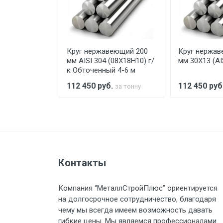
При доставке товара, Клиент з
предоставляется не более 2-х ч
еющий 50 мм
Круг нержавеющий 200
Круг нержав
Стоимость доставки по РФ рас
13) 2-6 м
мм AISI 304 (08Х18Н10) г/
мм 30Х13 (AI
к Обточенный 4-6 м
.
112 450
руб.
112 450
руб
за тонну
за тонну
Тип транспорта
Груз до 6 м, вес до 1.5 тн
Контакты
Груз до 6 м, вес до 2 тн
Компания “МеталлСтройПлюс” ориентируется
Груз до 6 м, вес до 3 тн
на долгосрочное сотрудничество, благодаря
чему мы всегда имеем возможность давать
Груз до 6 м, вес до 5 тн
гибкие цены. Мы являемся профессионалами