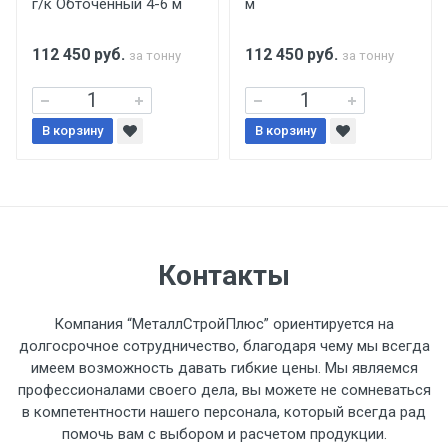
г/к Обточенный 4-6 м
м
поставщиком.
112 450
руб.
112 450
руб.
за тонну
за тонну
Уведомление об оплате обязательно.
При доставке товара, Клиент заранее
В корзину
В корзину
обязан обеспечить подъезные пути для
разгружаемого а/м. На разгрузку
автомобиля предоставляется не более 2-х
часов.
Стоимость доставки по РФ
Контакты
рассчитывается индивидуально.
Компания “МеталлСтройПлюс” ориентируется на
долгосрочное сотрудничество, благодаря чему мы всегда
имеем возможность давать гибкие цены. Мы являемся
профессионалами своего дела, вы можете не сомневаться
Тип
Ставка
ТТК
Садовое
1к
в компетентности нашего персонала, который всегда рад
помочь вам с выбором и расчетом продукции.
транспорта
по