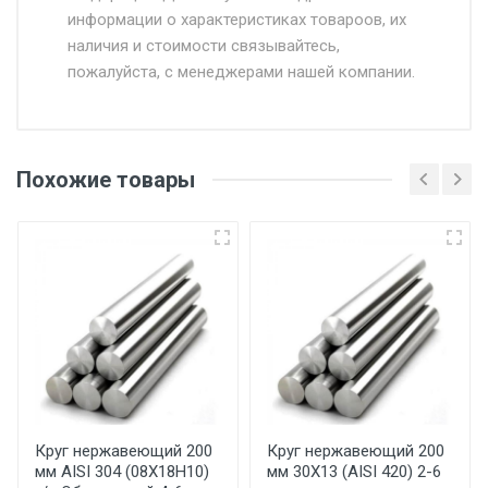
информации о характеристиках товароов, их
от 500.
наличия и стоимости связывайтесь,
пожалуйста, с менеджерами нашей компании.
Доставка в течении 1 рабочего дня 24/7.
Отгрузка товара производится при наличии
оригинала доверенности и паспорта. При
Похожие товары
несоблюдении указанных требований,
поставщик вправе отказать покупателю в
передаче товара без возмещения каких-
либо убытков, и требовать от покупателя
уплаты понесенных расходов.
Самовывоз со склада г. Ивантеевка
Центральный проезд 27. Погрузка
производится только в открытую машину.
Ручная погрузка оплачивается
Круг нержавеющий 200
Круг нержавеющий 200
мм AISI 304 (08Х18Н10)
мм 30Х13 (AISI 420) 2-6
дополнительно в размере, установленном