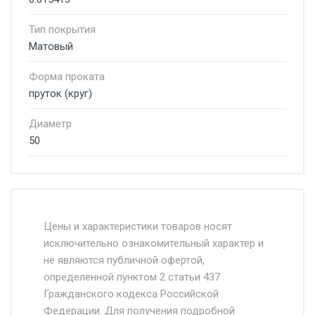
Тип покрытия
Матовый
Форма проката
пруток (круг)
Диаметр
50
Стоимость доставки от 4500 руб. по
Москве и Московской области.
Цены и характеристики товаров носят
исключительно ознакомительный характер и
Доставка осуществляется собственным и
не являются публичной офертой,
определенной пунктом 2 статьи 437
наёмным транспортом, стоимость
Гражданского кодекса Российской
доставки рассчитывается Ставка + км от
Федерации. Для получения подробной
МКАД, Въезд на ТТК и Садовое кольцо +