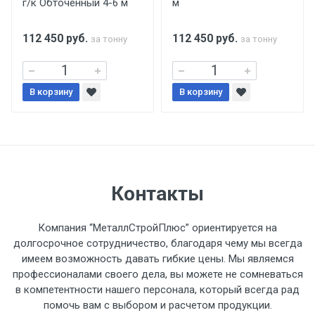
г/к Обточенный 4-6 м
м
поставщиком.
112 450
руб.
112 450
руб.
за тонну
за тонну
Уведомление об оплате обязательно.
При доставке товара, Клиент заранее
В корзину
В корзину
обязан обеспечить подъезные пути для
разгружаемого а/м. На разгрузку
автомобиля предоставляется не более 2-х
часов.
Стоимость доставки по РФ
Контакты
рассчитывается индивидуально.
Компания “МеталлСтройПлюс” ориентируется на
долгосрочное сотрудничество, благодаря чему мы всегда
имеем возможность давать гибкие цены. Мы являемся
профессионалами своего дела, вы можете не сомневаться
Тип
Ставка
ТТК
Садовое
1к
в компетентности нашего персонала, который всегда рад
помочь вам с выбором и расчетом продукции.
транспорта
по