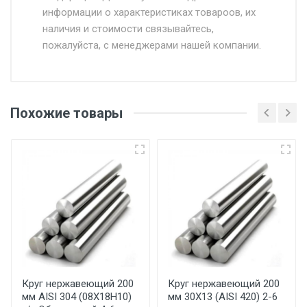
информации о характеристиках товароов, их
от 500.
наличия и стоимости связывайтесь,
пожалуйста, с менеджерами нашей компании.
Доставка в течении 1 рабочего дня 24/7.
Отгрузка товара производится при наличии
оригинала доверенности и паспорта. При
Похожие товары
несоблюдении указанных требований,
поставщик вправе отказать покупателю в
передаче товара без возмещения каких-
либо убытков, и требовать от покупателя
уплаты понесенных расходов.
Самовывоз со склада г. Ивантеевка
Центральный проезд 27. Погрузка
производится только в открытую машину.
Ручная погрузка оплачивается
Круг нержавеющий 200
Круг нержавеющий 200
мм AISI 304 (08Х18Н10)
мм 30Х13 (AISI 420) 2-6
дополнительно в размере, установленном