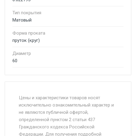
Тип покрытия
Матовый
Форма проката
пруток (круг)
Диаметр
60
Стоимость доставки от 4500 руб. по
Москве и Московской области.
Цены и характеристики товаров носят
исключительно ознакомительный характер и
Доставка осуществляется собственным и
не являются публичной офертой,
определенной пунктом 2 статьи 437
наёмным транспортом, стоимость
Гражданского кодекса Российской
доставки рассчитывается Ставка + км от
Федерации. Для получения подробной
МКАД, Въезд на ТТК и Садовое кольцо +