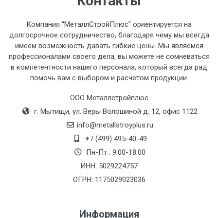
Контакты
рассчитывается индивидуально.
Компания “МеталлСтройПлюс” ориентируется на
долгосрочное сотрудничество, благодаря чему мы всегда
имеем возможность давать гибкие цены. Мы являемся
профессионалами своего дела, вы можете не сомневаться
Тип
Ставка
ТТК
Садовое
1к
в компетентности нашего персонала, который всегда рад
помочь вам с выбором и расчетом продукции.
транспорта
по
Москве
ООО Металлстройплюс
(7+1ч.)
г. Мытищи, ул. Веры Волошиной д. 12, офис 1122
info@metallstroyplus.ru
Груз до 6 м,
5500 с
500
500
27р
+7 (499) 495-40-49
вес до 1.5 тн
НДС
МК
Пн-Пт : 9:00-18:00
ИНН: 5029224757
Груз до 6 м,
6500 с
1000
1000
35р
вес до 2 тн
НДС
МК
ОГРН: 1175029023036
Груз до 6 м,
7500 с
1000
1000
35р
Информация
вес до 3 тн
НДС
МК