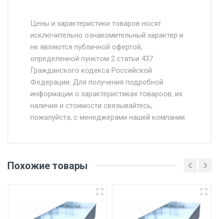
Стоимость доставки от 4500 руб. по
Москве и Московской области.
Цены и характеристики товаров носят
исключительно ознакомительный характер и
Доставка осуществляется собственным и
не являются публичной офертой,
определенной пунктом 2 статьи 437
наёмным транспортом, стоимость
Гражданского кодекса Российской
доставки рассчитывается Ставка + км от
Федерации. Для получения подробной
МКАД, Въезд на ТТК и Садовое кольцо +
информации о характеристиках товароов, их
от 500.
наличия и стоимости связывайтесь,
пожалуйста, с менеджерами нашей компании.
Доставка в течении 1 рабочего дня 24/7.
Отгрузка товара производится при наличии
оригинала доверенности и паспорта. При
Похожие товары
несоблюдении указанных требований,
поставщик вправе отказать покупателю в
передаче товара без возмещения каких-
либо убытков, и требовать от покупателя