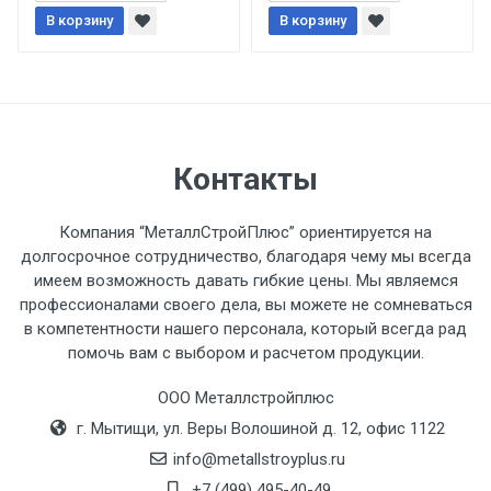
При доставке товара, Клиент заранее
В корзину
В корзину
обязан обеспечить подъезные пути для
разгружаемого а/м. На разгрузку
автомобиля предоставляется не более 2-х
часов.
Стоимость доставки по РФ
Контакты
рассчитывается индивидуально.
Компания “МеталлСтройПлюс” ориентируется на
долгосрочное сотрудничество, благодаря чему мы всегда
имеем возможность давать гибкие цены. Мы являемся
профессионалами своего дела, вы можете не сомневаться
Тип
Ставка
ТТК
Садовое
1к
в компетентности нашего персонала, который всегда рад
помочь вам с выбором и расчетом продукции.
транспорта
по
Москве
ООО Металлстройплюс
(7+1ч.)
г. Мытищи, ул. Веры Волошиной д. 12, офис 1122
info@metallstroyplus.ru
Груз до 6 м,
5500 с
500
500
27р
+7 (499) 495-40-49