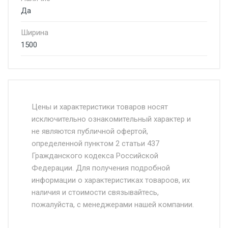
Да
Ширина
1500
Стоимость доставки от 4500 руб. по
Москве и Московской области.
Цены и характеристики товаров носят
исключительно ознакомительный характер и
Доставка осуществляется собственным и
не являются публичной офертой,
определенной пунктом 2 статьи 437
наёмным транспортом, стоимость
Гражданского кодекса Российской
доставки рассчитывается Ставка + км от
Федерации. Для получения подробной
МКАД, Въезд на ТТК и Садовое кольцо +
информации о характеристиках товароов, их
от 500.
наличия и стоимости связывайтесь,
пожалуйста, с менеджерами нашей компании.
Доставка в течении 1 рабочего дня 24/7.