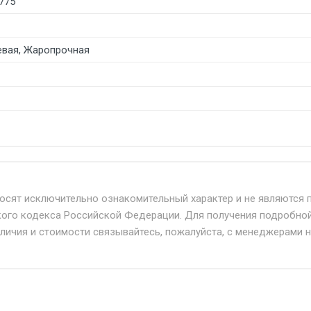
775
вая, Жаропрочная
б. по Москве и Московской области.
твенным и наёмным транспортом, стоимость доставки расс
носят исключительно ознакомительный характер и не являются 
кого кодекса Российской Федерации. Для получения подробно
+ от 500.
аличия и стоимости связывайтесь, пожалуйста, с менеджерами 
дня 24/7.
при наличии оригинала доверенности и паспорта. При нес
упателю в передаче товара без возмещения каких-либо уб