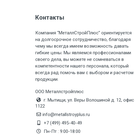
Груз до 6 м, вес до 2 тн
Контакты
Груз до 6 м, вес до 3 тн
Компания “МеталлСтройПлюс” ориентируется
на долгосрочное сотрудничество, благодаря
Груз до 6 м, вес до 5 тн
чему мы всегда имеем возможность давать
гибкие цены. Мы являемся профессионалами
своего дела, вы можете не сомневаться в
Груз до 6 м, вес до 8 тн
компетентности нашего персонала, который
всегда рад помочь вам с выбором и расчетом
Груз до 6 м, вес до 10 тн
продукции.
Груз до 12 м, вес до 20 тн
ООО Металлстройплюс
г. Мытищи, ул. Веры Волошиной д. 12, офис
1122
Манипулятор до 6 м, вес до 5 тн
info@metallstroyplus.ru
+7 (499) 495-40-49
Манипулятор до 6 м, вес до 8 тн
Пн-Пт : 9:00-18:00