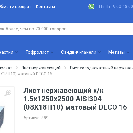
Обмен и возврат
Контакты
Пн-Пт : 9:00-18:00
настил
Гофролист
Сэндвич-панели
Метизы
рокат
Лист нержавеющий
Лист холоднокатаный нержав
8Х18Н10) матовый DECO 16
Лист нержавеющий х/к
1.5х1250х2500 AISI304
(08Х18Н10) матовый DECO 16
Артикул:
389