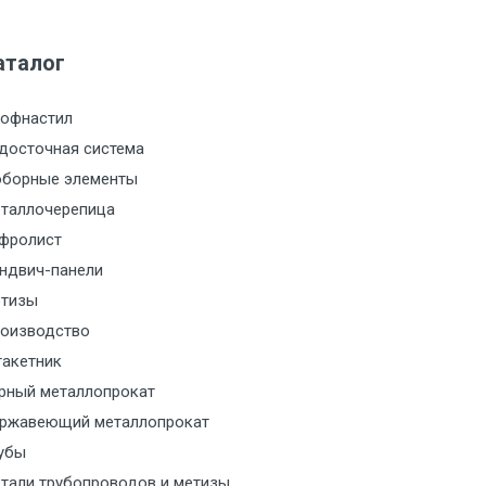
м за МКАД
аталог
м за МКАД
офнастил
досточная система
м за МКАД
борные элементы
таллочерепица
м за МКАД
фролист
ндвич-панели
м за МКАД
тизы
м за МКАД
оизводство
акетник
ласованию с транспортным
рный металлопрокат
ом
ржавеющий металлопрокат
убы
ласованию с транспортным
тали трубопроводов и метизы