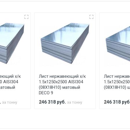
еевка Центральный проезд 27. Погрузка производится толь
ительно в размере, установленном поставщиком.
ельно.
аранее обязан обеспечить подъезные пути для разгружаемо
асов.
еющий х/к
Лист нержавеющий х/к
Лист нержав
считывается индивидуально.
0 AISI304
1.5х1250х2500 AISI304
1.5х1250х250
матовый
(08Х18Н10) матовый
(08Х18Н10) 
DECO 9
.
246 318
руб.
246 318
руб
за тонну
за тонну
Ставка по Москве
ТТК
Садовое
1км з
(7+1ч.)
5500 с НДС
500
500
27р./к