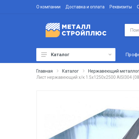
О компании
Доставка и оплата
Реквизиты
Проф
Каталог
Профнастил
Главная
Каталог
Нержавеющий металлоп
Лист нержавеющий х/к 1.5х1250х2500 AISI304 (0
Водосточная система
Доборные элементы
Металлочерепица
Гофролист
Сэндвич-панели
Метизы