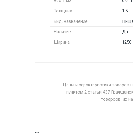
Вес 1 м2
0.011
Толщина
1.5
Вид, назначение
Пище
Наличие
Да
Ширина
1250
Стоимость доставки от 4500 ру
Доставка осуществляется собс
Цены и характеристики товаров 
пунктом 2 статьи 437 Гражданс
Въезд на ТТК и Садовое кольцо 
товароов, их н
Доставка в течении 1 рабочего 
Отгрузка товара производится 
поставщик вправе отказать пок