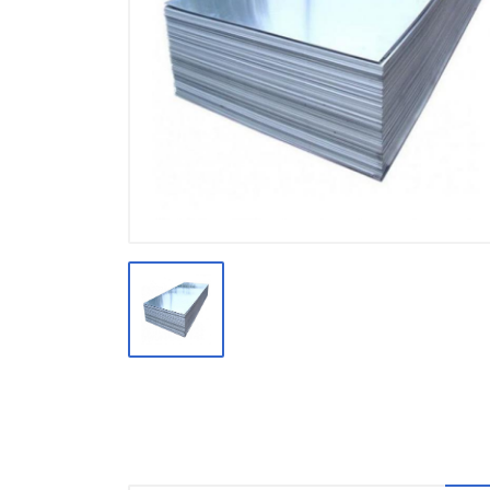
Производство
Штакетник
Черный металлопрокат
Нержавеющий металлопрокат
Трубы
Детали трубопроводов и
метизы
Оцинкованный металлопрокат
Запорная арматура
Цветные металлы
Поликарбонат
ЖБИ