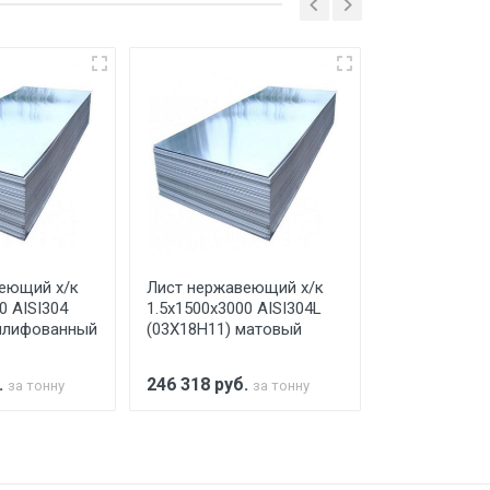
ко в открытую машину. Ручная
го а/м. На разгрузку автомобиля
еющий х/к
Лист нержавеющий х/к
Лист нержав
0 AISI304
1.5х1500х3000 AISI304L
2х1500х3000 
шлифованный
(03Х18Н11) матовый
(03Х18Н11) 
.
246 318
руб.
247 228
руб
за тонну
за тонну
а МКАД
м за МКАД