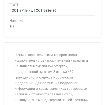
ГОСТ
ГОСТ 2715-75, ГОСТ 5336-80
Наличие
Да
Стоимость доставки от 4500 руб. по
Москве и Московской области.
Цены и характеристики товаров носят
исключительно ознакомительный характер и
Доставка осуществляется собственным и
не являются публичной офертой,
определенной пунктом 2 статьи 437
наёмным транспортом, стоимость
Гражданского кодекса Российской
доставки рассчитывается Ставка + км от
Федерации. Для получения подробной
МКАД, Въезд на ТТК и Садовое кольцо +
информации о характеристиках товароов, их
от 500.
наличия и стоимости связывайтесь,
пожалуйста, с менеджерами нашей компании.
Доставка в течении 1 рабочего дня 24/7.