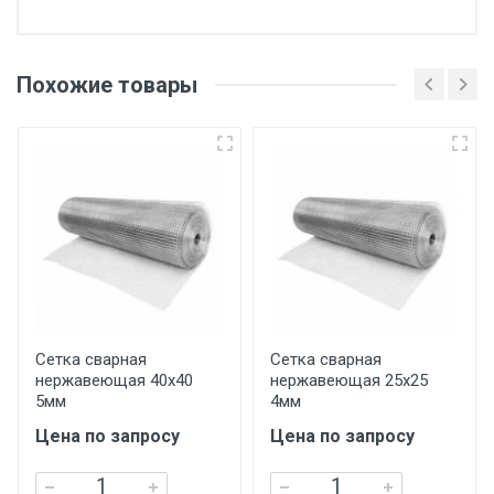
Отгрузка товара производится при наличии
оригинала доверенности и паспорта. При
Похожие товары
несоблюдении указанных требований,
поставщик вправе отказать покупателю в
передаче товара без возмещения каких-
либо убытков, и требовать от покупателя
уплаты понесенных расходов.
Самовывоз со склада г. Ивантеевка
Центральный проезд 27. Погрузка
производится только в открытую машину.
Ручная погрузка оплачивается
Сетка сварная
Сетка сварная
нержавеющая 40х40
нержавеющая 25х25
дополнительно в размере, установленном
5мм
4мм
поставщиком.
Цена по запросу
Цена по запросу
Уведомление об оплате обязательно.