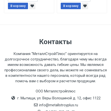
В корзину
При доставке товара, Клиент заранее
В корзину
обязан обеспечить подъезные пути для
разгружаемого а/м. На разгрузку
автомобиля предоставляется не более 2-х
часов.
Контакты
Стоимость доставки по РФ
рассчитывается индивидуально.
Компания “МеталлСтройПлюс” ориентируется на
долгосрочное сотрудничество, благодаря чему мы всегда
имеем возможность давать гибкие цены. Мы являемся
профессионалами своего дела, вы можете не сомневаться
в компетентности нашего персонала, который всегда рад
Тип
Ставка
ТТК
Садовое
1к
помочь вам с выбором и расчетом продукции.
транспорта
по
ООО Металлстройплюс
Москве
г. Мытищи, ул. Веры Волошиной д. 12, офис 1122
(7+1ч.)
info@metallstroyplus.ru