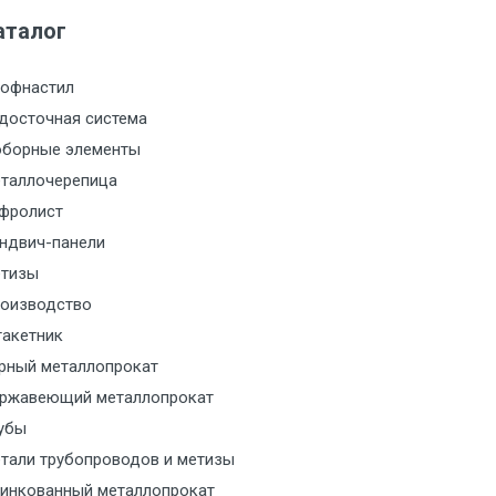
м за МКАД
аталог
м за МКАД
офнастил
м за МКАД
досточная система
борные элементы
м за МКАД
таллочерепица
фролист
м за МКАД
ндвич-панели
тизы
м за МКАД
оизводство
акетник
м за МКАД
рный металлопрокат
ржавеющий металлопрокат
ласованию с транспортным
ом
убы
тали трубопроводов и метизы
ласованию с транспортным
инкованный металлопрокат