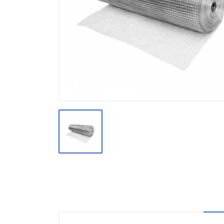
Производство
Штакетник
Черный металлопрокат
Нержавеющий металлопрокат
Трубы
Детали трубопроводов и
метизы
Оцинкованный металлопрокат
Запорная арматура
Цветные металлы
Поликарбонат
ЖБИ