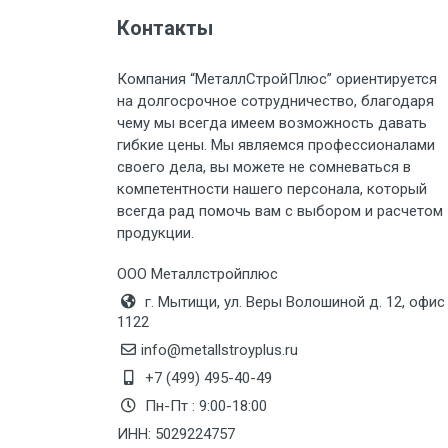
Груз до 6 м, вес до 1.5 тн
Контакты
Груз до 6 м, вес до 2 тн
Компания “МеталлСтройПлюс” ориентируется
на долгосрочное сотрудничество, благодаря
Груз до 6 м, вес до 3 тн
чему мы всегда имеем возможность давать
гибкие цены. Мы являемся профессионалами
Груз до 6 м, вес до 5 тн
своего дела, вы можете не сомневаться в
компетентности нашего персонала, который
Груз до 6 м, вес до 8 тн
всегда рад помочь вам с выбором и расчетом
продукции.
Груз до 6 м, вес до 10 тн
ООО Металлстройплюс
г. Мытищи, ул. Веры Волошиной д. 12, офис
Груз до 12 м, вес до 20 тн
1122
info@metallstroyplus.ru
Манипулятор до 6 м, вес до 5 тн
+7 (499) 495-40-49
Пн-Пт : 9:00-18:00
ИНН: 5029224757
Манипулятор до 6 м, вес до 8 тн