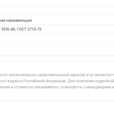
ная нержавеющая
 5336-80, ГОСТ 2715-75
б. по Москве и Московской области.
твенным и наёмным транспортом, стоимость доставки расс
носят исключительно ознакомительный характер и не являются 
кого кодекса Российской Федерации. Для получения подробно
+ от 500.
аличия и стоимости связывайтесь, пожалуйста, с менеджерами 
дня 24/7.
при наличии оригинала доверенности и паспорта. При нес
упателю в передаче товара без возмещения каких-либо уб