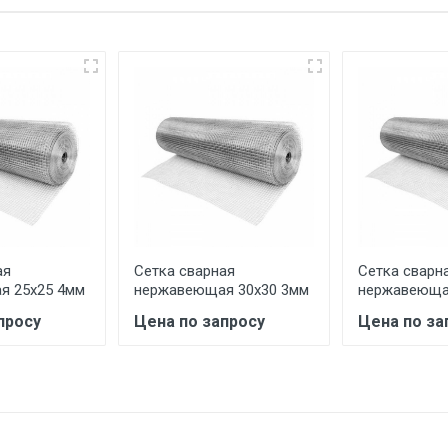
еевка Центральный проезд 27. Погрузка производится толь
ительно в размере, установленном поставщиком.
ельно.
аранее обязан обеспечить подъезные пути для разгружаемо
асов.
ая
Сетка сварная
Сетка сварн
считывается индивидуально.
я 25х25 4мм
нержавеющая 30х30 3мм
нержавеюща
просу
Цена по запросу
Цена по за
Ставка по Москве
ТТК
Садовое
1км з
(7+1ч.)