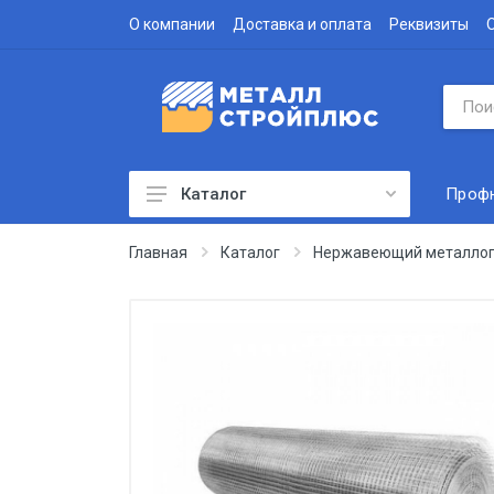
О компании
Доставка и оплата
Реквизиты
Проф
Каталог
Профнастил
Главная
Каталог
Нержавеющий металлоп
Водосточная система
Доборные элементы
Металлочерепица
Гофролист
Сэндвич-панели
Метизы