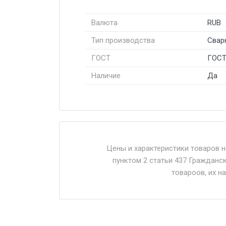
Валюта
RUB
Тип производства
Свар
ГОСТ
ГОСТ
Наличие
Да
Стоимость доставки от 4500 ру
Доставка осуществляется собс
Цены и характеристики товаров 
пунктом 2 статьи 437 Гражданс
Въезд на ТТК и Садовое кольцо 
товароов, их н
Доставка в течении 1 рабочего 
Отгрузка товара производится 
поставщик вправе отказать пок