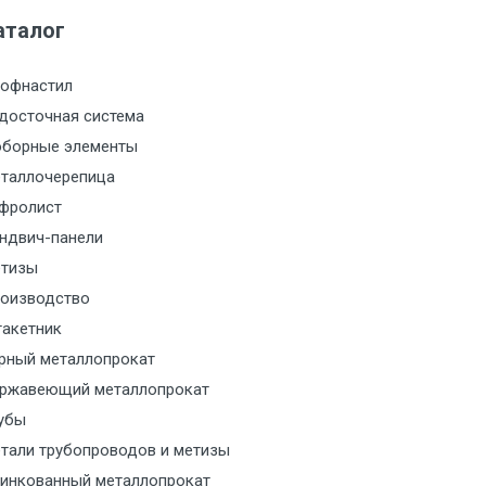
м за МКАД
аталог
м за МКАД
офнастил
м за МКАД
досточная система
борные элементы
м за МКАД
таллочерепица
фролист
м за МКАД
ндвич-панели
тизы
м за МКАД
оизводство
акетник
м за МКАД
рный металлопрокат
ржавеющий металлопрокат
ласованию с транспортным
ом
убы
тали трубопроводов и метизы
ласованию с транспортным
инкованный металлопрокат