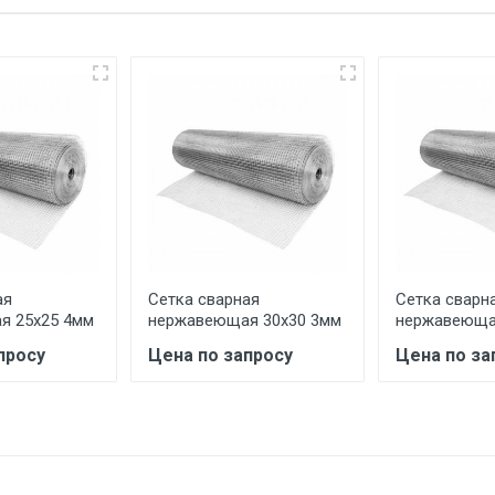
еевка Центральный проезд 27. Погрузка производится толь
ительно в размере, установленном поставщиком.
ельно.
аранее обязан обеспечить подъезные пути для разгружаемо
асов.
ая
Сетка сварная
Сетка сварн
считывается индивидуально.
я 25х25 4мм
нержавеющая 30х30 3мм
нержавеюща
просу
Цена по запросу
Цена по за
Ставка по Москве
ТТК
Садовое
1км з
(7+1ч.)