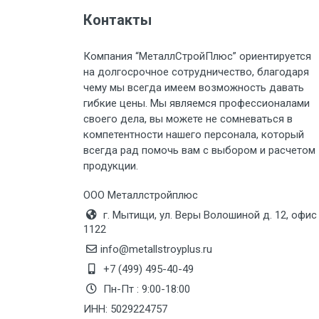
Груз до 6 м, вес до 1.5 тн
Контакты
Груз до 6 м, вес до 2 тн
Компания “МеталлСтройПлюс” ориентируется
на долгосрочное сотрудничество, благодаря
Груз до 6 м, вес до 3 тн
чему мы всегда имеем возможность давать
гибкие цены. Мы являемся профессионалами
Груз до 6 м, вес до 5 тн
своего дела, вы можете не сомневаться в
компетентности нашего персонала, который
Груз до 6 м, вес до 8 тн
всегда рад помочь вам с выбором и расчетом
продукции.
Груз до 6 м, вес до 10 тн
ООО Металлстройплюс
г. Мытищи, ул. Веры Волошиной д. 12, офис
Груз до 12 м, вес до 20 тн
1122
info@metallstroyplus.ru
Манипулятор до 6 м, вес до 5 тн
+7 (499) 495-40-49
Пн-Пт : 9:00-18:00
ИНН: 5029224757
Манипулятор до 6 м, вес до 8 тн