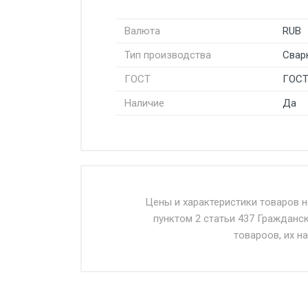
Валюта
RUB
Тип производства
Свар
ГОСТ
ГОСТ
Наличие
Да
Стоимость доставки от 4500 ру
Доставка осуществляется собс
Цены и характеристики товаров 
пунктом 2 статьи 437 Гражданс
Въезд на ТТК и Садовое кольцо 
товароов, их н
Доставка в течении 1 рабочего 
Отгрузка товара производится 
поставщик вправе отказать пок