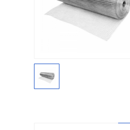
Производство
Штакетник
Черный металлопрокат
Нержавеющий металлопрокат
Трубы
Детали трубопроводов и
метизы
Оцинкованный металлопрокат
Запорная арматура
Цветные металлы
Поликарбонат
ЖБИ