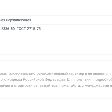
ная нержавеющая
 5336-80, ГОСТ 2715-75
б. по Москве и Московской области.
твенным и наёмным транспортом, стоимость доставки расс
носят исключительно ознакомительный характер и не являются 
кого кодекса Российской Федерации. Для получения подробно
+ от 500.
аличия и стоимости связывайтесь, пожалуйста, с менеджерами 
дня 24/7.
при наличии оригинала доверенности и паспорта. При нес
упателю в передаче товара без возмещения каких-либо уб