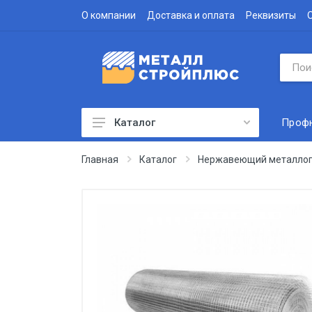
О компании
Доставка и оплата
Реквизиты
Проф
Каталог
Профнастил
Главная
Каталог
Нержавеющий металлоп
Водосточная система
Доборные элементы
Металлочерепица
Гофролист
Сэндвич-панели
Метизы