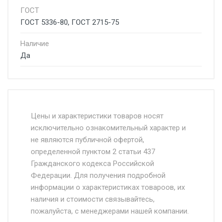
ГОСТ
ГОСТ 5336-80, ГОСТ 2715-75
Наличие
Да
Стоимость доставки от 4500 руб. по
Москве и Московской области.
Цены и характеристики товаров носят
исключительно ознакомительный характер и
Доставка осуществляется собственным и
не являются публичной офертой,
определенной пунктом 2 статьи 437
наёмным транспортом, стоимость
Гражданского кодекса Российской
доставки рассчитывается Ставка + км от
Федерации. Для получения подробной
МКАД, Въезд на ТТК и Садовое кольцо +
информации о характеристиках товароов, их
от 500.
наличия и стоимости связывайтесь,
пожалуйста, с менеджерами нашей компании.
Доставка в течении 1 рабочего дня 24/7.