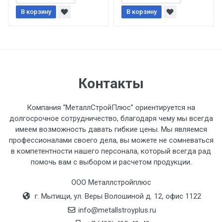
В корзину
При доставке товара, Клиент заранее
В корзину
обязан обеспечить подъезные пути для
разгружаемого а/м. На разгрузку
автомобиля предоставляется не более 2-х
часов.
Контакты
Стоимость доставки по РФ
рассчитывается индивидуально.
Компания “МеталлСтройПлюс” ориентируется на
долгосрочное сотрудничество, благодаря чему мы всегда
имеем возможность давать гибкие цены. Мы являемся
профессионалами своего дела, вы можете не сомневаться
в компетентности нашего персонала, который всегда рад
Тип
Ставка
ТТК
Садовое
1к
помочь вам с выбором и расчетом продукции.
транспорта
по
ООО Металлстройплюс
Москве
г. Мытищи, ул. Веры Волошиной д. 12, офис 1122
(7+1ч.)
info@metallstroyplus.ru