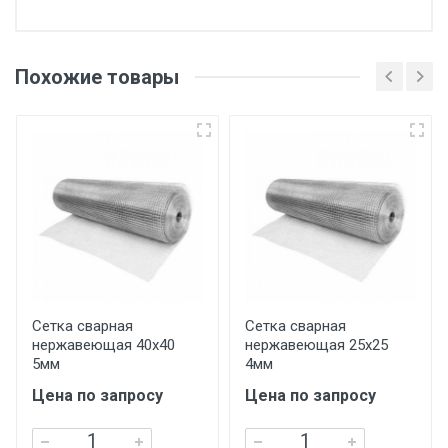
Отгрузка товара производится при наличии
оригинала доверенности и паспорта. При
Похожие товары
несоблюдении указанных требований,
поставщик вправе отказать покупателю в
передаче товара без возмещения каких-
либо убытков, и требовать от покупателя
уплаты понесенных расходов.
Самовывоз со склада г. Ивантеевка
Центральный проезд 27. Погрузка
производится только в открытую машину.
Ручная погрузка оплачивается
Сетка сварная
Сетка сварная
нержавеющая 40х40
нержавеющая 25х25
дополнительно в размере, установленном
5мм
4мм
поставщиком.
Цена по запросу
Цена по запросу
Уведомление об оплате обязательно.